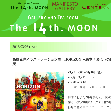
2018/03/08 (木)～
高橋克也イラストレーション展 HORIZON ～絵本『まほう
展～
■
3月8日(木)～3月16日(金)
■休廊日3月11日(日)
■
12:00～19:00
土曜・最終日12:00～17:00
制作におよそ2年を要した『魔法
鞠るい 文／出版ワークス 刊)
わせて色鉛筆ハイパー・バーニ