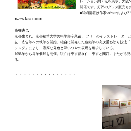
レーション約30点を展示。大阪
開催です。好評のグッズ販売も
■詳細情報は作家websiteおよ
■www.katz-t.com■
高橋克也
京都生まれ。京都精華大学美術学部卒業後、 フリーのイラストレーター
誌・広告等への執筆を開始。独自に開発した色鉛筆の高次重ね塗り技法「
シング」により、濃厚な発色と深いつやの表現を追求している。
1998年から毎年個展を開催。現在は東京都在住。東京と関西にまたがる
る。
・・・・・・・・・・・・・・・