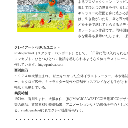
よるプロジェクション・マッピ
現してひとつの世界を作りまし
ギャラリーの壁面と床に広がる
は、生き物がいたり、昼と夜や
どを全身で感じてもらえるメデ
タレーション作品です。同時開
さな世界も展示いたします。（
クレイアート×3DCGユニット
studio panboat（スタジオ・パンボート）として、「日常に取り入れら
コンセプトにひとつひとつに物語を感じられるような立体イラストレーシ
作しています。http://panboat.com
西浦由乃
１９７４年大阪生まれ。 粘土をつかった立体イラストレーター。本や雑
ー、カタログ広告、キャラクター制作や店舗ディスプレイなどを手がける
幅広く活動している。
鶴見祐輔
1971年 香川生まれ。大阪在住。(株)IMAGICA WEST CGI常勤3DCGデザ
等の商品、背景素材や映像効果、アニメーションなどの映像を中心とした3
る。studio panboat代表でクレイ撮影等も行う。
・・・・・・・・・・・・・・・