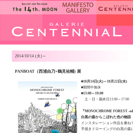
2014/10/14 (火)～
PANBOAT（西浦由乃×鶴見祐輔) 展
■
10月14日(火)～10月22日(水)
■期間中無休
■
13:00～19:00
土・日・最終日13:00～17:00
『MONOCHROME FOREST -add a 
白黒の森からこぼれた色の物語
インスタレーション作品を兼ね
手描きドローイングの白黒の森