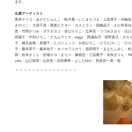
ます。
出展アーティスト
青井ケイコ・あさだじゅんこ・蛙月庵・いこまちづえ・上垣厚子・内橋未
きのりこ・大原千尋・尾形ビクター・カスミラン・国栖晶子・さか井美ゆき
恵・竹岡かつみ・ダテカヨコ・谷口りりこ・辻寿見・つづみさおり・出口
田陽子・中村ひろこ・ナカムラミナ・naggy・西浦由乃・西野真弓・ヌガ
子・橋爪由香・原優子・ヒゴジュンコ・久松ひろこ・ひろたけいこ・ひろや
子・藤本芽子・藤本祐子・ホソカワユカリ・前田明子・まえだふみこ・松
和・松本さくら・的場カヨ・まりべ・麻留也・三品雅子・木魚きりん・MON
yaku・山口珠瑛・山本史・吉田磨希・よしだゆか・和多田一美・他
・・・・・・・・・・・・・・・