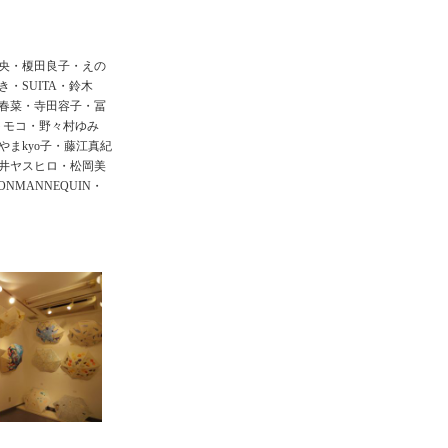
央・榎田良子・えの
・SUITA・鈴木
春菜・寺田容子・冨
トモコ・野々村ゆみ
まkyo子・藤江真紀
井ヤスヒロ・松岡美
MANNEQUIN・