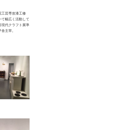
院工芸専攻漆工修
いて幅広く活動して
朝日現代クラフト展準
甲舎主宰。