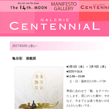
2017/03/01 (水)～
亀谷彩 漆雛展
■
3月1日（水）～ 3月 9日（木）
■期間中無休
■
12:00～19:00
土・日・最終日12:00～17:00
季節に合わせて「雛」をテーマ
たします。雲にのった雛や、や
など、今までとは違う色合いの
だけたら幸いです。