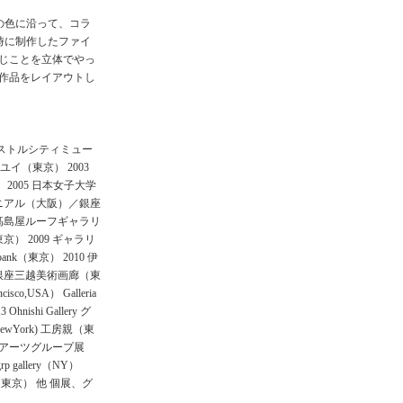
。
の色に沿って、コラ
時に制作したファイ
じことを立体でやっ
作品をレイアウトし
 ブリストルシティミュー
ユイ（東京） 2003
（東京） 2005 日本女子大学
ィニアル（大阪）／銀座
川髙島屋ルーフギャラリ
） 2009 ギャラリ
ank（東京） 2010 伊
 銀座三越美術画廊（東
o,USA） Galleria
Ohnishi Gallery グ
加（NewYork) 工房親（東
サギアーツグループ展
 gallery（NY）
ユイ（東京） 他 個展、グ