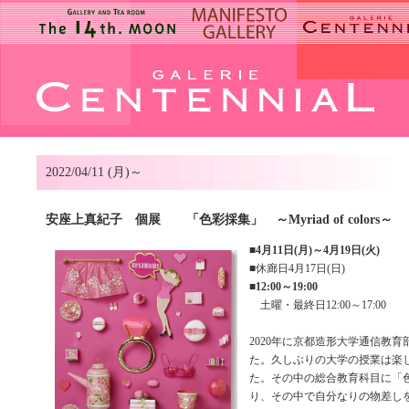
2022/04/11 (月)～
安座上真紀子 個展 「色彩採集」 ～Myriad of colors～
■
4月11日(月)～4月19日(火)
■休廊日4月17日(日)
■
12:00～19:00
土曜・最終日12:00～17:00
2020年に京都造形大学通信教
た。久しぶりの大学の授業は楽
た。その中の総合教育科目に「
り、その中で自分なりの物差し