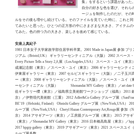
集」をするという課題があった
自分の好きな色を選び、それら
ージュを制作したのだが、その
ルをその後も増やし続けている。そのファイルを見ていた時に、これと同
てみたいと思った。ひとつの正方形の中にさまざまな大きさ、アイテムの
てみた。色の持つ力の大きさ、楽しさを改めて感じている。
安座上真紀子
1981 日本女子大学家政学部住居学科卒業。2001 Made in Japan展 参加
ジアム（Bristol,UK） ギャラリーセンティニアル（大阪） 2002 スペース・
Every Picture Tells a Story 2人展（LosAngeles,USA） スペース・ユイ
成瀬記念館（東京）／スペース・ユイ（東京） 2006 ギャラリーセンテ
伊東屋ギャラリー（東京） 2007 セルビスギャラリー（大阪）／二子玉
ー（東京） 2008 ギャラリーセンティニアル（大阪）／スペース・ユイ（東京
ーセンティニアル（大阪） Shonandai MY Gallery（東京）／art date b
佐ギャラリー櫟（東京）／福島県立美術館ワークショップ（福島） 2011
京）／伊勢現代美術館（三重） 2012 Adler&Co Gallery グループ展（SanFrancisc
BE’19（Helsinki, Finland） Ohnishi Gallery グループ展（NewYork,USA） 2013 
ループ展（NewYork,USA） Cheryl Hazan Contemporary Art,Rouge展 参
京） 2014 アサギアーツ（東京）／工房親グループ展（東京） 2015 ア
（東京）／Shonandai MY Gallery（東京） 2016 日本橋高島屋（東京）／hpgrp
2017 hpgrp gallery（東京） 2019 アサギアーツ（東京）2021 スペース
ループ展多数