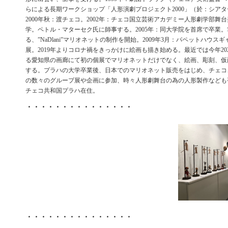
らによる長期ワークショップ「人形演劇プロジェクト2000」（於：シア
2000年秋：渡チェコ。2002年：チェコ国立芸術アカデミー人形劇学部舞
学。ペトル・マターセク氏に師事する。2005年：同大学院を首席で卒業
る、”NaDlani”マリオネットの制作を開始。2009年3月：パペットハウス
展。2019年よりコロナ禍をきっかけに絵画も描き始める。最近では今年20
る愛知県の画廊にて初の個展でマリオネットだけでなく、絵画、彫刻、仮
する。プラハの大学卒業後、日本でのマリオネット販売をはじめ、チェコ
の数々のグループ展や企画に参加、時々人形劇舞台の為の人形製作など
チェコ共和国プラハ在住。
・・・・・・・・・・・・・・・
・・・・・・・・・・・・・・・