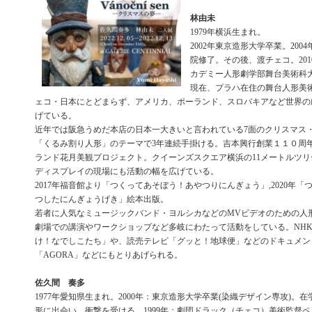
林由未
1979年横浜生まれ。
2002年東京造形大学卒業。200
院修了。その後、渡チェコ。20
カデミー人形劇学部舞台美術科
現在、プラハ在住の舞台人形美
ェコ・日本にとどまらず、アメリカ、ポーランド、スロバキアなど世界の
げている。
近年では阪急うめだ本店の日本一大きいと言われている7面のクリスマス
「くるみ割り人形」のテーマで3年連続手掛ける。吉本興行創業１１０周
ランド花月美観プロジェクト。クイーンズスクエア横浜の11メートルツ
ディスプレイの現場にも活動の幅を広げている。
2017年福音館より「つくってあそぼう！あやつりにんぎょう」,2020年
つしたにんぎょうげき」絵本出版。
若者に人気なミュージックバンド・ヨルシカなどのMVビデオのための人
劇場での講演やワークショップなど多岐にわたって活動をしている。NHK
け！なでしこたち」や、読売テレビ「グッと！地球便」などのドキュメント
「AGORA」などにもとりあげられる。
佐久間 奏多
1977年愛知県生まれ。2000年：東京造形大学卒業(染織デザイン専攻)。
形に出会い、衝撃を受ける。1999年：劇団ドラック（チェコ）美術監督