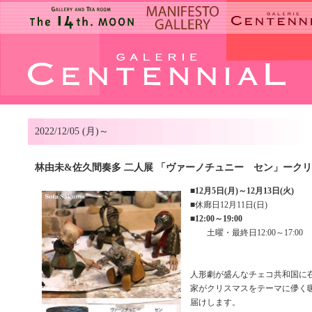
2022/12/05 (月)～
林由未&佐久間奏多 二人展 「ヴァーノチュニー セン」ーク
■
12月5日(月)～12月13日(火)
■休廊日12月11日(日)
■
12:00～19:00
土曜・最終日12:00～17:00
人形劇が盛んなチェコ共和国に
家がクリスマスをテーマに儚く
届けします。