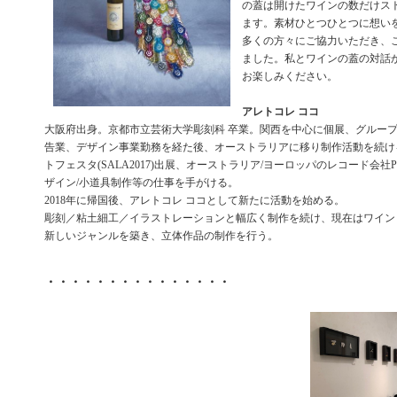
の蓋は開けたワインの数だけス
ます。素材ひとつひとつに想い
多くの方々にご協力いただき、
ました。私とワインの蓋の対話
お楽しみください。
アレトコレ ココ
大阪府出身。京都市立芸術大学彫刻科 卒業。関西を中心に個展、グルー
告業、デザイン事業勤務を経た後、オーストラリアに移り制作活動を続け
トフェスタ(SALA2017)出展、オーストラリア/ヨーロッパのレコード会
ザイン/小道具制作等の仕事を手がける。
2018年に帰国後、アレトコレ ココとして新たに活動を始める。
彫刻／粘土細工／イラストレーションと幅広く制作を続け、現在はワイン
新しいジャンルを築き、立体作品の制作を行う。
・・・・・・・・・・・・・・・