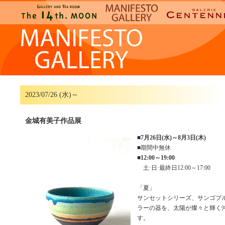
2023/07/26 (水)～
金城有美子作品展
■
7月26日(水)～8月3日(木)
■期間中無休
■
12:00～19:00
土·日·最終日12:00～17:00
「夏」
サンセットシリーズ、サンゴブル
ラーの器を、太陽が燦々と輝く
す。