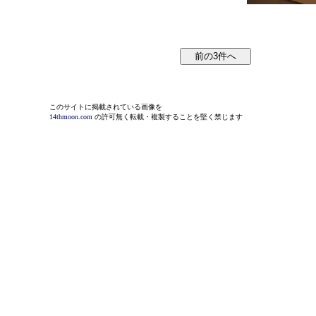
このサイトに掲載されている画像を
14thmoon.com
の許可無く転載・複製することを堅く禁じます