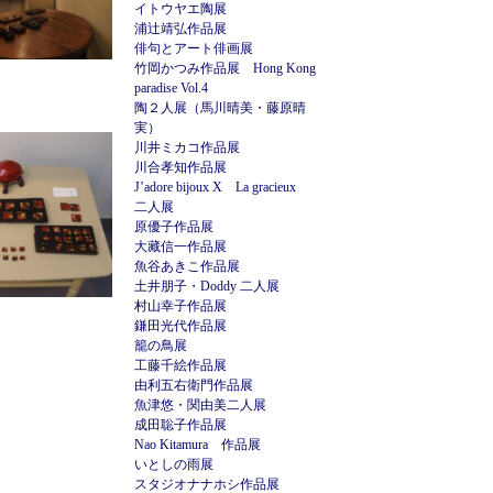
イトウヤエ陶展
浦辻靖弘作品展
俳句とアート俳画展
竹岡かつみ作品展 Hong Kong
paradise Vol.4
陶２人展（馬川晴美・藤原晴
実）
川井ミカコ作品展
川合孝知作品展
J’adore bijoux X La gracieux
二人展
原優子作品展
大藏信一作品展
魚谷あきこ作品展
土井朋子・Doddy 二人展
村山幸子作品展
鎌田光代作品展
籠の鳥展
工藤千絵作品展
由利五右衛門作品展
魚津悠・関由美二人展
成田聡子作品展
Nao Kitamura 作品展
いとしの雨展
スタジオナナホシ作品展