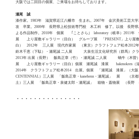
大阪では二回目の個展、ご来場をお待ちしております。
瀬尾 誠
漆作家。1983年 滋賀県近江八幡市 生まれ。2007年 金沢美術工芸大
攻 卒業。2009年 長野県上松技術専門校 木工科 修了。以後 長野
よる作品制作。2010年 個展 ｢ことさら｣ laboratory（岐阜）2011
展 上り屋敷ギャラリー（目白） グループ展 「PRESENT」上り屋
白） 2012年 三人展 現代作家展 （東京）クラフトフェア松本2012年
鈴木千恵（下駄）・瀬尾誠 二人展 大泉生活文化研究所（群馬）ク
2013年 出展（長野） 飯島正章（竹）・瀬尾誠 二人展 蝸牛（木曽
展 上り屋敷ギャラリー（目白）個展 瀬尾誠 漆展 hakmokren（
2014年 クラフトフェア松本2014 出展。個展 「瀬尾誠 漆展」（大阪 
CENTENNIAL）三人展 「飯島正章・kanehenn・瀬尾誠」 展 （
土）三人展 「飯島正章・泉健太郎・瀬尾誠」 箱物・蓋物展 （長野 
・・・・・・・・・・・・・・・