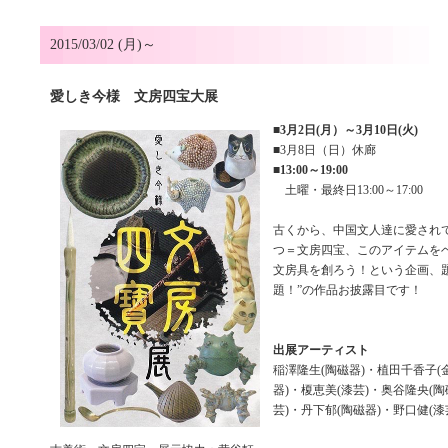
2015/03/02 (月)～
愛しき今様 文房四宝大展
■
3月2日(月）～3月10日(火)
■3月8日（日）休廊
■
13:00～19:00
土曜・最終日13:00～17:00
古くから、中国文人達に愛され
つ＝文房四宝、このアイテムを
文房具を創ろう！という企画、
題！”の作品お披露目です！
出展アーティスト
稲澤隆生(陶磁器)・植田千香子(
器)・榎恵美(漆芸)・奥谷隆央(陶
芸)・丹下郁(陶磁器)・野口健(