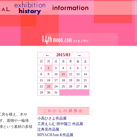
←
2015/03
→
日
月
火
水
木
金
土
1
2
3
4
5
6
7
8
9
10
11
12
13
14
15
16
17
18
19
20
21
22
23
24
25
26
27
28
29
30
31
これからの展覧会
工房を構え、木や
小高ひさよ作品展
す。蓋物や一輪挿
工房えらむ 田中陽三 作品展
漆という素材の多様
辻寿見作品展
MIYACHAnn.K作品展