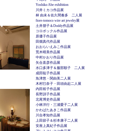
Yoshiko Abe exhibition
川井ミカコ作品展
林 由未＆佐久間奏多 二人展
fiore-tomoco wire art jewelry展
土井朋子＆Doddy作品展
コロボックル作品展
原優子作品展
田畑真代作品展
おおらいえみこ作品展
荒木晴美作品展
中村かおり作品展
矢合直彦作品展
水口多津子＆服部順子 二人展
成田聡子作品展
魚津悠・関由美二人展
木村巳奈子・田頭由起二人展
内田裕子作品展
長野訓子作品展
北尾博史作品展
小林洋行・三浦愛子二人展
かわばたあきこ作品展
川合孝知作品展
上田節子＆杉本康子二人展
安座上真紀子作品展