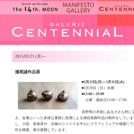
2015/03/23 (月)～
瀬尾誠作品展
■
3月23日(月)～3月31日(火)
■3月29日（日）休廊
■
13:00～19:00
土曜・最終日13:00～17:00
長野県の木曽にある小さな村に
土、金属といった多様な素材に色漆による漆絵装飾作品の制作をしていま
し、小壺、装身具や、古物のリメイクを中心にクラフトフェアや個展にて
性を模索、展示展開しています。