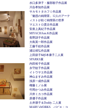
水口多津子・服部順子作品展
川合孝知作品展
サカモトタカフミ作品展
「魅惑の純喫茶」12人のアーテ
ィストが紡ぐ純喫茶の世界
マエストロ貴古作品展
安座上真紀子作品展
MIYACHAnn.K作品展
長野訓子作品展
大島英一郎作品展
工藤千絵作品展
浦辻靖弘作品展
上田節子&杉本康子二人展
SPARKS展
内田裕子作品展
永守紋子作品展
イトウヤエ作品展
神山ますみ作品展
浅原一成作品展
権藤ミノル展
竹岡かつみ作品展
川井ミカコ作品展
原優子作品展
土井朋子＆Doddy 二人展
MARY’sWORKS パピエ・コ