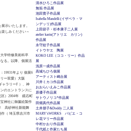
清水ひろこ作品展
無垢 作品展
池田寛子作品展
Isabella Mandelli (イザベラ・マ
ンデッリ)作品展
を展示いたします。
上田節子・杉本康子二人展
お楽しみください～
atelier karin(アトリエ カリン)
作品展
永守紋子作品展
イトウヤエ 陶展
教育大学特修美術科卒
KOKO LEE（ココ・リー）作品
になる。以降、個展活
展
浅原一成作品展
高城ちひろ個展
19931年より 個展6
アーティスト嶋台展
ャラリー双愛）大阪
川井ミカコ作品展
 ギャラリーF ）、神
おおらいえみこ作品展
ョンのエントランスに
原優子作品展
区）2004年 鏡石町
サトウノリコ*作品展
神宝神社に御簾絵製作
田畑真代作品展
3年 高砂神社新能舞
土井朋子&Doddy 二人展
制作（ 埼玉県吉川市
MARY’sWORKS パピエ・コ
レ花マリー作品展
中村かおり作品展
千代紙と作家たち展