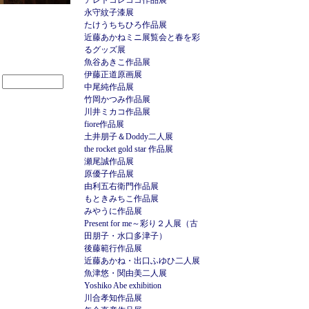
アレトコレココ作品展
永守紋子漆展
たけうちちひろ作品展
近藤あかねミニ展覧会と春を彩
るグッズ展
魚谷あきこ作品展
伊藤正道原画展
中尾純作品展
竹岡かつみ作品展
川井ミカコ作品展
fiore作品展
土井朋子＆Doddy二人展
the rocket gold star 作品展
瀬尾誠作品展
原優子作品展
由利五右衛門作品展
もときみちこ作品展
みやうに作品展
Present for me～彩り２人展（古
田朋子・水口多津子）
後藤範行作品展
近藤あかね・出口ふゆひ二人展
魚津悠・関由美二人展
Yoshiko Abe exhibition
川合孝知作品展