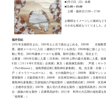
■3月15日（日）休廊
■
13:00～19:00
土曜・最終日13:00～17:00
お雛様をイメージした板絵など
小さめな板絵もつくりました。
福井安紀
1970 年京都府生まれ。1991年土と石で描きはじめる。1993年 京都
業。建材メーカーに入社（ 建材のデザインを担当）1994年板に描くよう
動に専念。2001年建材メーカーを退職。製作活動に専念、現在まで。
公募展：1991年日展に入選（ 日本画）1993年上野の森大賞展に入選。個展：
8 回（ 2 0 1 4 年9 月現在）企画展）東京（ 銀座煉瓦画廊）、芦屋（ ギ
（The14thmoon ) 、福島県鏡石町( 鹿島神社参集殿) 、他。自主展：京都（
戸（ ギャラリールポール）、他。その他製作など：2000年 新築マンシ
壁画製作（ 大阪府枚方市）2000年 伏見神宝神社に板絵製作（ 京都市伏見
鹿島神社参集殿に天袋地袋の戸板絵製作（ 福島県鏡石町）2006年 伏見
（ 京都市伏見区）2007年 個人宅の天井絵を製作（ 滋賀県高島市）201
台・鏡板の松を製作（ 兵庫県高砂市）2013 年 料亭の大広間の老松図を
「福寿家」）