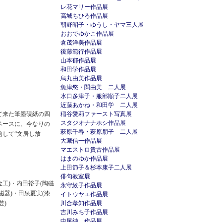
レ花マリー作品展
高城ちひろ作品展
朝野昭子・ゆうし・ヤマ三人展
おおでゆかこ作品展
倉茂洋美作品展
後藤範行作品展
山本郁作品展
和田学作品展
烏丸由美作品展
魚津悠・関由美 二人展
水口多津子・服部順子二人展
近藤あかね・和田学 二人展
て来た筆墨硯紙の四
稲谷愛莉ファースト写真展
スタジオナナホシ作品展
ベースに、今なりの
萩原千春・萩原朋子 二人展
題して“文房し放
大藏信一作品展
マエストロ貴古作品展
はまのゆか作品展
上田節子＆杉本康子二人展
俳句教室展
金工)・内田裕子(陶磁
永守紋子作品展
磁器)・田泉夏実(漆
イトウヤエ作品展
漆芸)
川合孝知作品展
吉川みち子作品展
中尾純 作品展