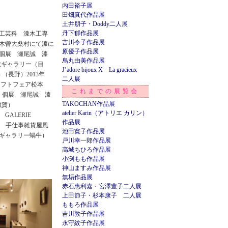
内田裕子展
田畑真代作品展
土井朋子・Doddy二人展
丹下郁作品展
学工芸科 漆木工専
吉川令子作品展
県木曽大桑村にて漆に
原優子作品展
年 個展 瀬尾誠 漆
烏丸由美作品展
敷ギャラリー（目
J’adore bijoux X La gracieux
 （長野）2013年
二人展
ラフトフェア松本
これまでの展覧会
）個展 瀬尾誠 漆
TAKOCHAN作品展
滋賀）
atelier Karin（アトリエ カリン）
GALERIE
作品展
京都 手仕事雑貨屋風
池田寛子作品展
ギャラリー蝸牛）
戸川幸一郎作品展
高城ちひろ作品展
小渕もも作品展
神山ますみ作品展
無垢作品展
赤石惠利嘉・宮澤豊子二人展
上田節子・杉本康子 二人展
ももろ作品展
吉川敦子作品展
永守紋子作品展