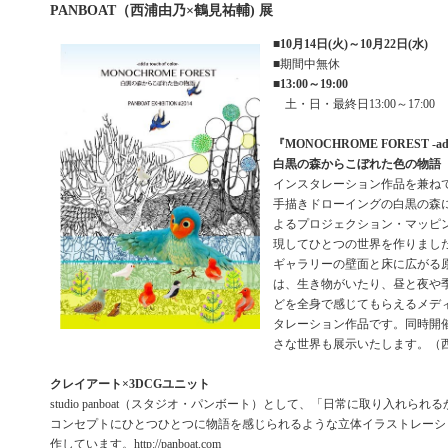
PANBOAT（西浦由乃×鶴見祐輔) 展
■
10月14日(火)～10月22日(水)
■期間中無休
■
13:00～19:00
土・日・最終日13:00～17:00
『MONOCHROME FOREST -add a 
白黒の森からこぼれた色の物語
インスタレーション作品を兼ね
手描きドローイングの白黒の森
よるプロジェクション・マッピ
現してひとつの世界を作りまし
ギャラリーの壁面と床に広がる
は、生き物がいたり、昼と夜や
どを全身で感じてもらえるメデ
タレーション作品です。同時開
さな世界も展示いたします。（
クレイアート×3DCGユニット
studio panboat（スタジオ・パンボート）として、「日常に取り入れら
コンセプトにひとつひとつに物語を感じられるような立体イラストレーシ
作しています。http://panboat.com