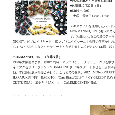
■
10月23日(木）～10月31日(金)
■休廊日10月26日（日）
■
13:00～19:00
土曜・最終日13:00～17:00
テキスタイルを使用したハンド
MONMANNEQUIN（モンマ
す。5回目となるこの度のテーマは”
NIGHT”。ピザにビリヤード、3Dメガネにタクシー…！金曜の夜更かし
ちょっぴりおかしなアクセサリーをどうぞお楽しみください。(加藤、談
MONMANNEQUIN （加藤友香）
1988年大阪府生まれ。独学で刺繍、アップリケ、アクセサリー作りを学び、
イドアクセサリーブランドMONMANNEQUINをスタートさせる。店舗
他、年に数回展示即売会を行う。これまでの個展。2012「MONCONCEPT」(art in
HARAJUKU) 同年「BACK TO」(Carta Bianca)2013年「MY GREEDY DA
CENTENNIAL）2014年「I AM…」（GALERIE CENTENNIAL）
・・・・・・・・・・・・・・・