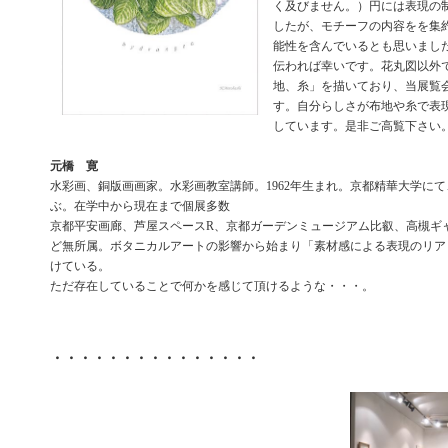
く及びません。）円には表現の
したが、モチーフの内容をを集
能性を含んでいるとも思いまし
伝われば幸いです。花丸図以外
地、糸」を描いており、当展覧
す。自分らしさが布地や糸で表
しています。是非ご高覧下さい
元橋 寛
水彩画、銅版画画家。水彩画教室講師。1962年生まれ。京都精華大学に
ぶ。在学中から現在まで個展多数
京都平安画廊、芦屋スペースR、京都ガーデンミュージアム比叡、高槻ギ
ど無所属。ボタニカルアートの影響から始まり「素材感による表現のリア
けている。
ただ存在していることで何かを感じて頂けるような・・・。
・・・・・・・・・・・・・・・