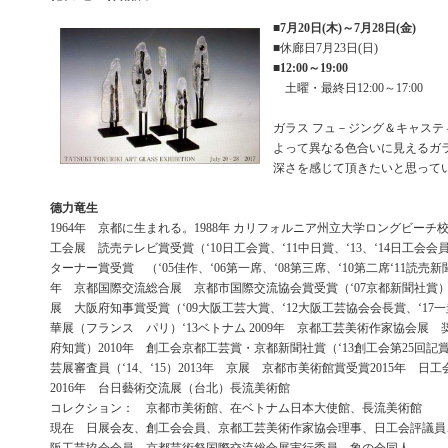
■
7月20日(木)～7月28日(金)
■休廊日7月23日(日)
■
12:00～19:00
土曜・最終日12:00～17:00
ガラス フュ－ジング＆キャステ
よって異なる色合いに見えるガ
深さを感じて頂きたいと思って
德力竜生
1964年 京都に生まれる。1988年 カリフォルニア州立大学ロングビーチ校
工会展 読売テレビ賞受賞（‘10日工会賞、‘11中日賞、‘13、‘14日工
ターナー賞受賞 （‘05佳作、‘06第一席、‘08第三席、‘10第二席‘11読売新
年 京都国際交流総合展 京都市国際交流協会賞受賞（‘07京都新聞社賞）2
展 大阪府知事賞受賞（‘09大阪工芸大賞、‘12大阪工芸協会会長賞、‘17
華展（フランス パリ）‘13ベトナム 2009年 京都工芸美術作家協会展 
府知賞）2010年 創工会京都工芸賞・京都新聞社賞（‘13創工会第25回記賞
芸展審査員（‘14、‘15）2013年 京展 京都市美術館賞受賞2015年 日
2016年 台日藝術交流展（台北）長流美術館
コレクション： 京都市美術館、在ベトナム日本大使館、長流美術館
現在 日展会友、創工会会員、京都工芸美術作家協会理事、日工会評議員