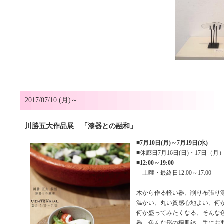
2017/07/10 (月)～
川勝五大作品展 「漆器との融和」
■
7月10日(月)～7月19日(水)
■休廊日7月16日(日)・17日（月
■
12:00～19:00
土曜・最終日12:00～17:00
木から作る軽い器、削り布張り
温かい、丸い質感心地よい、何
何か盛ってみたくなる、そんな
器、色んな形の椀皿鉢、手にお