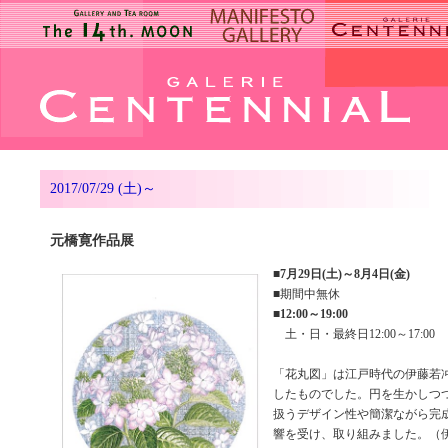
2017/07/29 (土)～
元橋寛作品展
■
7月29日(土)～8月4日(金)
■期間中無休
■
12:00～19:00
土・日・最終日12:00～17:00
「花丸図」は江戸時代の伊藤若
したものでした。円を生かしつ
扱うデザイン性や簡潔ながら完
響を受け、取り組みました。（