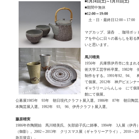
■
1月24日(土)～1月31日(土)
■期間中無休
■
12:00～19:00
土・日・最終日12:00～17:00
マグカップ、湯呑 、珈琲ポッ
アを中心に日々の暮らしを彩る
いと思います。
馬川晴美
1956年 兵庫県伊丹市に生まれる
術大学工芸学科卒業。1982年
制作をする。1991年92、94、
て個展。2012年 神戸ビエンナ
ギャラリーぶらんしゅ にて個展
館にて個展。
公募展1985年 93年 朝日現代クラフト展入選。1986年 87年 朝日陶芸
本陶芸展入選。1992年 93, 96、伊丹クラフト展入選。
藤原晴実
1986年作陶開始 馬川晴美氏、矢部節子氏に師事。1994年 3人展（伊丹）
（御影）。2002～2013年 クリスマス展（ギャラリーアライ）。2010～2
急百貨店）。