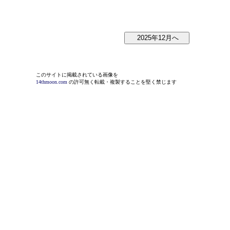
このサイトに掲載されている画像を
14thmoon.com
の許可無く転載・複製することを堅く禁じます