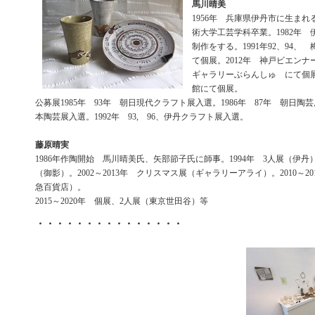
馬川晴美
1956年 兵庫県伊丹市に生まれる
術大学工芸学科卒業。1982年
制作をする。1991年92、94、
て個展。2012年 神戸ビエンナ
ギャラリーぶらんしゅ にて個展
館にて個展。
公募展1985年 93年 朝日現代クラフト展入選。1986年 87年 朝日陶芸
本陶芸展入選。1992年 93, 96、伊丹クラフト展入選。
藤原晴実
1986年作陶開始 馬川晴美氏、矢部節子氏に師事。1994年 3人展（伊丹）
（御影）。2002～2013年 クリスマス展（ギャラリーアライ）。2010～2
急百貨店）。
2015～2020年 個展、2人展（東京世田谷）等
・・・・・・・・・・・・・・・