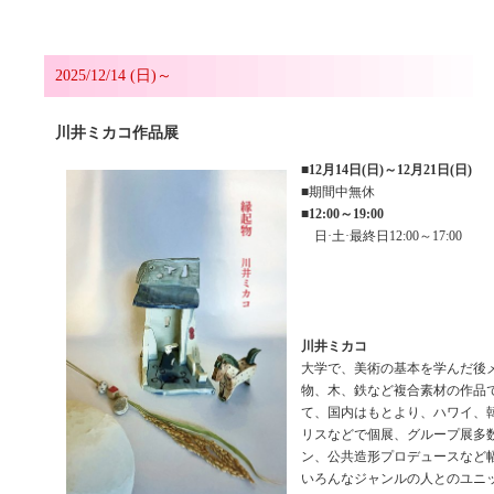
2025/12/14 (日)～
川井ミカコ作品展
■
12月14日(日)～12月21日(日)
■期間中無休
■
12:00～19:00
日·土·最終日12:00～17:00
川井ミカコ
大学で、美術の基本を学んだ後
物、木、鉄など複合素材の作品
て、国内はもとより、ハワイ、
リスなどで個展、グループ展多
ン、公共造形プロデュースなど
いろんなジャンルの人とのユニ