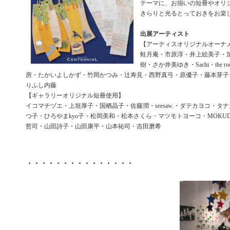
テーマに、お揃いの短冊やオリ
きらりと光るとっておきをお楽
出展アーティスト
【アーティスオリジナルオーナ
蛙月庵・市原淳・井上絵美子・
樹・さか井美ゆき・Sachi・the rocke
房・たかいよしかず・竹岡かつみ・辻寿見・西野真弓・原優子・藤本芽子
りふし内藤
【ギャラリーオリジナル短冊使用】
イコマチヅエ・上垣厚子・国栖晶子・佐藤潤・seesaw.・ダテカヨコ・タ
つ子・ひろやまkyo子・松岡美和・松本さくら・マツモトヨーコ・MOKU
哲司・山田詩子・山田康平・山本祐司・吉田磨希
・・・・・・・・・・・・・・・