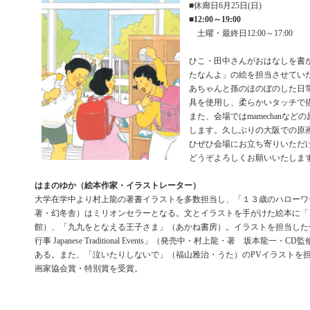
■休廊日6月25日(日)
■
12:00～19:00
土曜・最終日12:00～17:00
ひこ・田中さんがおはなしを書
たなんよ」の絵を担当させてい
あちゃんと孫のほのぼのした日
具を使用し、柔らかいタッチで
また、会場ではmamechanな
します。久しぶりの大阪での原
ひぜひ会場にお立ち寄りいただ
どうぞよろしくお願いいたします
はまのゆか（絵本作家・イラストレーター）
大学在学中より村上龍の著書イラストを多数担当し、「１３歳のハローワ
著・幻冬舎）はミリオンセラーとなる。文とイラストを手がけた絵本に「
館）、「九九をとなえる王子さま」（あかね書房）。イラストを担当した
行事 Japanese Traditional Events」（発売中・村上龍・著 坂本龍一・
ある。また、「泣いたりしないで」（福山雅治・うた）のPVイラストを
画家協会賞・特別賞を受賞。