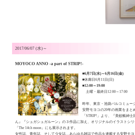
2017/06/07 (水)～
MOYOCO ANNO -a part of STRIP!-
■
6月7日(水)～6月16日(金)
■休廊日6月11日(日)
■
12:00～19:00
土曜・最終日12:00～17:00
昨年、東京・池袋パルコミュー
安野モヨコの20年の画業をまと
「STRIP!」より、『美蚊帳紳
ん』『シュガシュガルーン』の３作品に加え、オリジナルのイラストシリ
「The 14t.h moon」にも展示されます。
女性誌、青年誌、そして少女誌…あらゆる雑誌で作品を連載する安野モヨコ