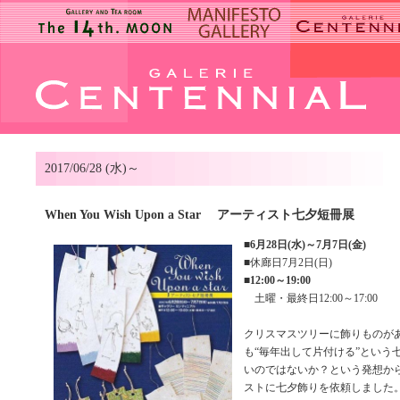
2017/06/28 (水)～
When You Wish Upon a Star アーティスト七夕短冊展
■
6月28日(水)～7月7日(金)
■休廊日7月2日(日)
■
12:00～19:00
土曜・最終日12:00～17:00
クリスマスツリーに飾りものが
も“毎年出して片付ける”という
いのではないか？という発想か
ストに七夕飾りを依頼しました。