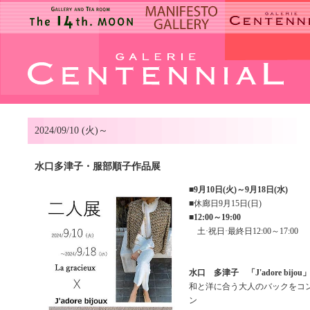
2024/09/10 (火)～
水口多津子・服部順子作品展
■
9月10日(火)～9月18日(水)
■休廊日9月15日(日)
■
12:00～19:00
土·祝日·最終日12:00～17:00
水口 多津子 「J'adore bijou
和と洋に合う大人のバックをコ
ン