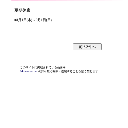
夏期休廊
■
8月1日(木)～9月1日(日)
このサイトに掲載されている画像を
14thmoon.com
の許可無く転載・複製することを堅く禁じます