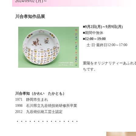
2024/09/02 (月)～
川合孝知作品展
■
9月2日(月)～9月9日(月)
■期間中無休
■
12:00～19:00
土·日·最終日12:00～17:00
重陽をオリジナリティーあふれ
ちです。
川合孝知（かわい たかとも）
1971 静岡市生まれ
1998 石川県立九谷焼技術研修所卒業
2012 九谷焼伝統工芸士認定
・・・・・・・・・・・・・・・