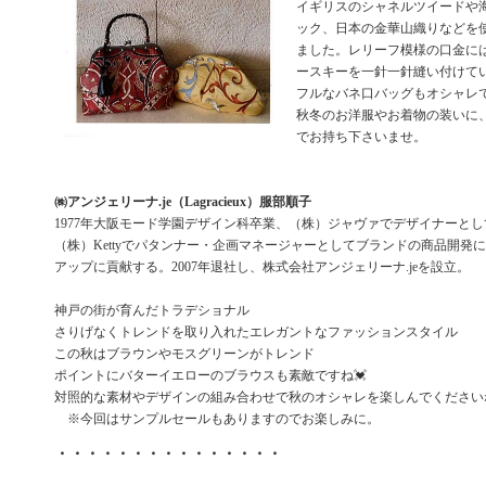
イギリスのシャネルツイードや
ック、日本の金華山織りなどを
ました。レリーフ模様の口金に
ースキーを一針一針縫い付けて
フルなバネ口バッグもオシャレで
秋冬のお洋服やお着物の装いに
でお持ち下さいませ。
㈱アンジェリーナ.je（Lagracieux）服部順子
1977年大阪モード学園デザイン科卒業、（株）ジャヴァでデザイナーと
（株）Kettyでパタンナー・企画マネージャーとしてブランドの商品開発
アップに貢献する。2007年退社し、株式会社アンジェリーナ.jeを設立。
神戸の街が育んだトラデショナル
さりげなくトレンドを取り入れたエレガントなファッションスタイル
この秋はブラウンやモスグリーンがトレンド
ポイントにバターイエローのブラウスも素敵ですね💓
対照的な素材やデザインの組み合わせで秋のオシャレを楽しんでください
※今回はサンプルセールもありますのでお楽しみに。
・・・・・・・・・・・・・・・