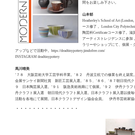
間をお楽しみ下さい。
山本郁
Heatherley's School of Art (Lon
ース修了 。London City Polytechnics
陶芸科Certificateコース修了
アーティストレジデンスに参加 
ラリーやショップにて、個展・
アップなどで活動中。https://deadtinypottery.jimdofree.com/
INSTAGRAM deadtinypottery
馬川晴美
‘７８ 大阪芸術大学工芸学科卒業。‘８２ 丹波立杭での修業を終え築窯。
会展サンケイ新聞社賞 新匠工芸展入選。‘８５、‘８６、‘８７朝日現代ク
９ 日本陶芸展入選。‘９１ 阪急美術画廊にて個展。‘９２ 伊丹クラフ
丹クラフト展入選 朝日現代クラフト展入選。日本クラフト展入選以後毎
活動を各地にて展開。日本クラフトデザイン協会会員。 伊丹市芸術家
・・・・・・・・・・・・・・・