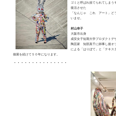
ゴミと呼ばれ捨てられてしまう
復活させた
「なんじゃ これ アート」ど
いませ。
村山幸子
大阪市出身
成安女子短期大学プロダクトデ
陶芸家 知部真千に師事し後オ
による「はりぼて」と「テキス
個展を続けて５０年になります。
・・・・・・・・・・・・・・・