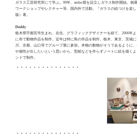
ガラス工芸研究所にて学ぶ。99年、atelier朋を設立しガラス制作開始。
ワークショップやレクチャー等、国内外で活動。『ガラスの絵つけを楽し
版）著。
Doddy
栃木県宇都宮市生まれ、在住。グラフィックデザイナーを経て、2006年
に布で動物作品を制作。近年は特に鳥の作品を制作。栃木、東京、茨城に
川、京都、山口等でグループ展に参加。本物の動物がそうであるように、
や個性が出したいという思いから、型紙などを作らずノートに絵を描くよ
ンドで制作。
・・・・・・・・・・・・・・・
・・・・・・・・・・・・・・・