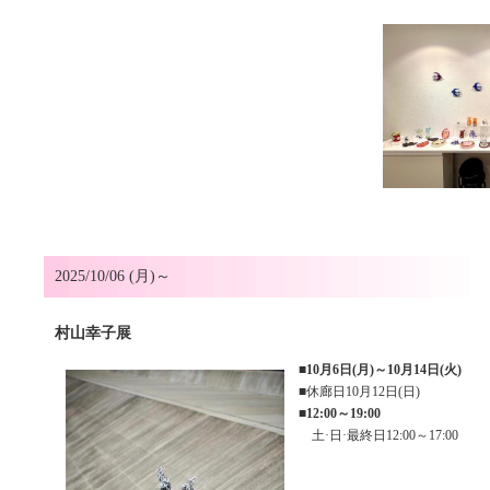
2025/10/06 (月)～
村山幸子展
■
10月6日(月)～10月14日(火)
■休廊日10月12日(日)
■
12:00～19:00
土·日·最終日12:00～17:00