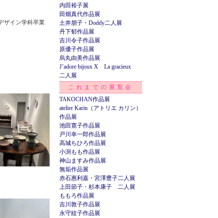
内田裕子展
田畑真代作品展
業デザイン学科卒業
土井朋子・Doddy二人展
丹下郁作品展
吉川令子作品展
原優子作品展
烏丸由美作品展
J’adore bijoux X La gracieux
二人展
これまでの展覧会
TAKOCHAN作品展
atelier Karin（アトリエ カリン）
作品展
池田寛子作品展
戸川幸一郎作品展
高城ちひろ作品展
小渕もも作品展
神山ますみ作品展
無垢作品展
赤石惠利嘉・宮澤豊子二人展
上田節子・杉本康子 二人展
ももろ作品展
吉川敦子作品展
永守紋子作品展