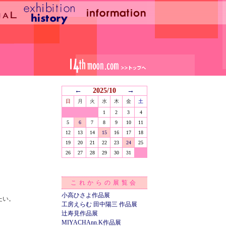
←
2025/10
→
日
月
火
水
木
金
土
1
2
3
4
5
6
7
8
9
10
11
12
13
14
15
16
17
18
19
20
21
22
23
24
25
26
27
28
29
30
31
これからの展覧会
小高ひさよ作品展
たい。
工房えらむ 田中陽三 作品展
辻寿見作品展
MIYACHAnn.K作品展