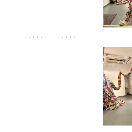
・・・・・・・・・・・・・・・