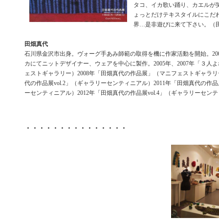
タコ、イカ歌い踊り、カエルが
ょっとだけテキスタイルにこだ
界…是非遊びに来て下さい。（
田畑真代
石川県金沢市出身。ヴォーグ手あみ師範の取得を機に作家活動を開始。200
カにてニットデザイナー、ウェアを中心に製作。2005年、2007年「３人
ェストギャラリー）2008年「田畑真代の作品展」（マニフェストギャラリー
代の作品展vol.2」（ギャラリーセンティニアル）2011年「田畑真代の作品展
ーセンティニアル）2012年「田畑真代の作品展vol.4」（ギャラリーセン
・・・・・・・・・・・・・・・