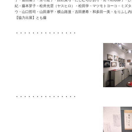
子・冨田陽子・永守紋子・西野真弓・にしむらかおり・野々村ゆみ子・ひろ
紀・藤本芽子・松井光雲（ヤスヒロ）・松田学・マツモトヨーコ・ミズタ
ウ・山口哲司・山田康平・横山路漫・吉田磨希・和多田一美・をりふし内
【協力出展】とも藤
・・・・・・・・・・・・・・・
・・・・・・・・・・・・・・・