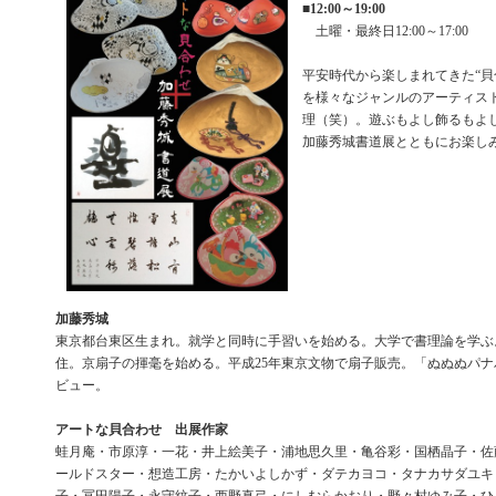
■
12:00～19:00
土曜・最終日12:00～17:00
平安時代から楽しまれてきた“貝
を様々なジャンルのアーティス
理（笑）。遊ぶもよし飾るもよ
加藤秀城書道展とともにお楽し
加藤秀城
東京都台東区生まれ。就学と同時に手習いを始める。大学で書理論を学ぶ
住。京扇子の揮毫を始める。平成25年東京文物で扇子販売。「ぬぬぬパ
ビュー。
アートな貝合わせ 出展作家
蛙月庵・市原淳・一花・井上絵美子・浦地思久里・亀谷彩・国栖晶子・佐
ールドスター・想造工房・たかいよしかず・ダテカヨコ・タナカサダユキ