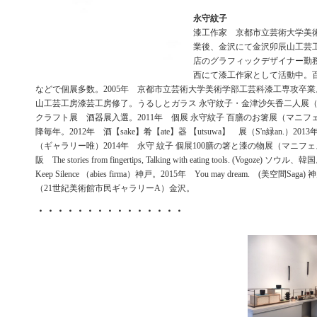
永守紋子
漆工作家 京都市立芸術大学美
業後、金沢にて金沢卯辰山工芸
店のグラフィックデザイナー勤
西にて漆工作家として活動中。
などで個展多数。2005年 京都市立芸術大学美術学部工芸科漆工専攻卒業。
山工芸工房漆芸工房修了。うるしとガラス 永守紋子・金津沙矢香二人展
クラフト展 酒器展入選。2011年 個展 永守紋子 百膳のお箸展（マニ
降毎年。2012年 酒【sake】肴【ate】器 【utsuwa】 展（S'n緑an.）2
（ギャラリー唯）2014年 永守 紋子 個展100膳の箸と漆の物展（マニフ
阪 The stories from fingertips, Talking with eating tools. (Vogoze) 
Keep Silence （abies firma）神戸。2015年 You may dream. (美空間
（21世紀美術館市民ギャラリーA）金沢。
・・・・・・・・・・・・・・・