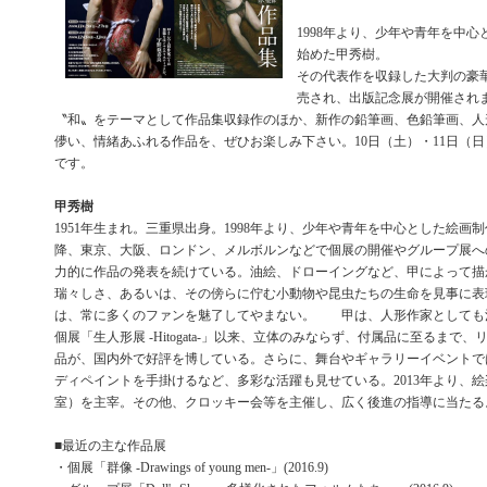
1998年より、少年や青年を中
始めた甲秀樹。
その代表作を収録した大判の豪
売され、出版記念展が開催され
〝和〟をテーマとして作品集収録作のほか、新作の鉛筆画、色鉛筆画、人
儚い、情緒あふれる作品を、ぜひお楽しみ下さい。10日（土）・11日（
です。
甲秀樹
1951年生まれ。三重県出身。1998年より、少年や青年を中心とした絵画制
降、東京、大阪、ロンドン、メルボルンなどで個展の開催やグループ展へ
力的に作品の発表を続けている。油絵、ドローイングなど、甲によって描
瑞々しさ、あるいは、その傍らに佇む小動物や昆虫たちの生命を見事に表
は、常に多くのファンを魅了してやまない。 甲は、人形作家としても注
個展「生人形展 -Hitogata-」以来、立体のみならず、付属品に至るまで
品が、国内外で好評を博している。さらに、舞台やギャラリーイベントで
ディペイントを手掛けるなど、多彩な活躍も見せている。2013年より、
室）を主宰。その他、クロッキー会等を主催し、広く後進の指導に当たる
■最近の主な作品展
・個展「群像 -Drawings of young men-」(2016.9)