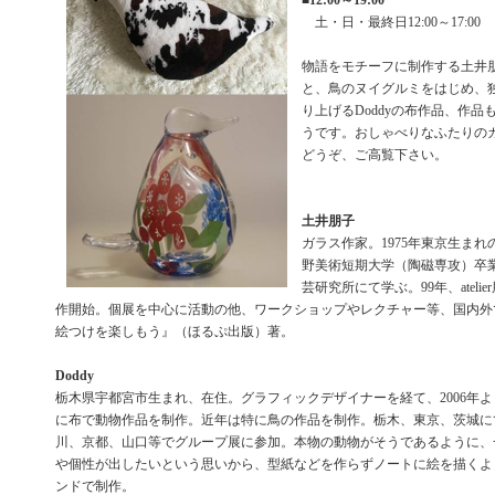
■
12:00～19:00
土・日・最終日12:00～17:00
物語をモチーフに制作する土井
と、鳥のヌイグルミをはじめ、
り上げるDoddyの布作品、作
うです。おしゃべりなふたりの
どうぞ、ご高覧下さい。
土井朋子
ガラス作家。1975年東京生ま
野美術短期大学（陶磁専攻）卒
芸研究所にて学ぶ。99年、ateli
作開始。個展を中心に活動の他、ワークショップやレクチャー等、国内外
絵つけを楽しもう』（ほるぷ出版）著。
Doddy
栃木県宇都宮市生まれ、在住。グラフィックデザイナーを経て、2006年
に布で動物作品を制作。近年は特に鳥の作品を制作。栃木、東京、茨城に
川、京都、山口等でグループ展に参加。本物の動物がそうであるように、
や個性が出したいという思いから、型紙などを作らずノートに絵を描くよ
ンドで制作。