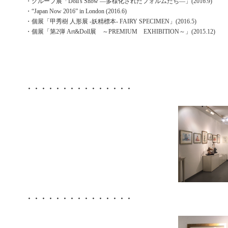
・グループ展「Doll's Show ―多様化されたフォルムたち―」(2016.9)
・“Japan Now 2016” in London (2016.6)
・個展「甲秀樹 人形展 ‐妖精標本‐ FAIRY SPECIMEN」(2016.5)
・個展「第2弾 Art&Doll展 ～PREMIUM EXHIBITION～」(2015.12)
・・・・・・・・・・・・・・・
・・・・・・・・・・・・・・・