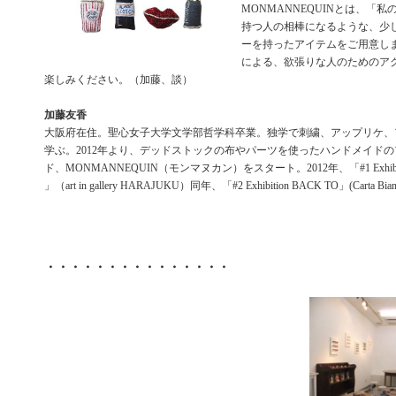
MONMANNEQUINとは、「
持つ人の相棒になるような、少
ーを持ったアイテムをご用意し
による、欲張りな人のためのア
楽しみください。（加藤、談）
加藤友香
大阪府在住。聖心女子大学文学部哲学科卒業。独学で刺繍、アップリケ、
学ぶ。2012年より、デッドストックの布やパーツを使ったハンドメイド
ド、MONMANNEQUIN（モンマヌカン）をスタート。2012年、「#1 Exhibiti
」（art in gallery HARAJUKU）同年、「#2 Exhibition BACK TO」(Carta Bian
・・・・・・・・・・・・・・・