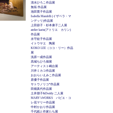
清水ひろこ作品展
無垢 作品展
池田寛子作品展
Isabella Mandelli (イザベラ・マ
ンデッリ)作品展
上田節子・杉本康子二人展
atelier karin(アトリエ カリン)
作品展
永守紋子作品展
イトウヤエ 陶展
KOKO LEE（ココ・リー）作品
展
浅原一成作品展
高城ちひろ個展
アーティスト嶋台展
川井ミカコ作品展
おおらいえみこ作品展
原優子作品展
サトウノリコ*作品展
田畑真代作品展
土井朋子&Doddy 二人展
MARY’sWORKS パピエ・コ
レ花マリー作品展
中村かおり作品展
千代紙と作家たち展