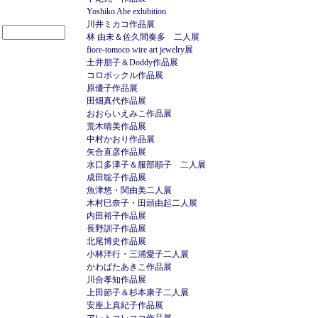
Yoshiko Abe exhibition
川井ミカコ作品展
林 由未＆佐久間奏多 二人展
fiore-tomoco wire art jewelry展
土井朋子＆Doddy作品展
コロボックル作品展
原優子作品展
田畑真代作品展
おおらいえみこ作品展
荒木晴美作品展
中村かおり作品展
矢合直彦作品展
水口多津子＆服部順子 二人展
成田聡子作品展
魚津悠・関由美二人展
木村巳奈子・田頭由起二人展
内田裕子作品展
長野訓子作品展
北尾博史作品展
小林洋行・三浦愛子二人展
かわばたあきこ作品展
川合孝知作品展
上田節子＆杉本康子二人展
安座上真紀子作品展