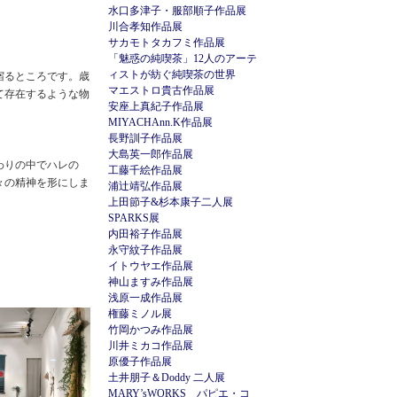
水口多津子・服部順子作品展
川合孝知作品展
サカモトタカフミ作品展
「魅惑の純喫茶」12人のアーテ
ィストが紡ぐ純喫茶の世界
宿るところです。歳
マエストロ貴古作品展
て存在するような物
安座上真紀子作品展
MIYACHAnn.K作品展
長野訓子作品展
大島英一郎作品展
わりの中でハレの
工藤千絵作品展
々の精神を形にしま
浦辻靖弘作品展
上田節子&杉本康子二人展
SPARKS展
内田裕子作品展
永守紋子作品展
イトウヤエ作品展
神山ますみ作品展
浅原一成作品展
権藤ミノル展
竹岡かつみ作品展
川井ミカコ作品展
原優子作品展
土井朋子＆Doddy 二人展
MARY’sWORKS パピエ・コ