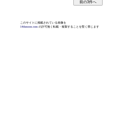
このサイトに掲載されている画像を
14thmoon.com
の許可無く転載・複製することを堅く禁じます