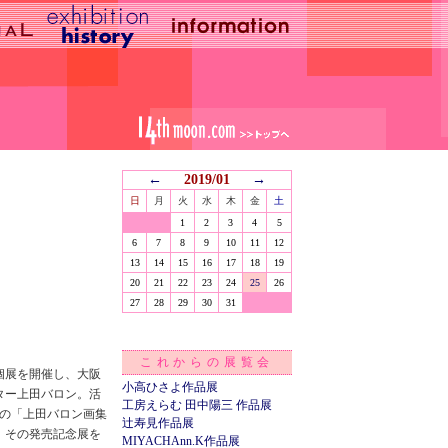
←
2019/01
→
日
月
火
水
木
金
土
1
2
3
4
5
6
7
8
9
10
11
12
13
14
15
16
17
18
19
20
21
22
23
24
25
26
27
28
29
30
31
これからの展覧会
な個展を開催し、大阪
小高ひさよ作品展
ター上田バロン。活
工房えらむ 田中陽三 作品展
身初の「上田バロン画集
辻寿見作品展
、その発売記念展を
MIYACHAnn.K作品展