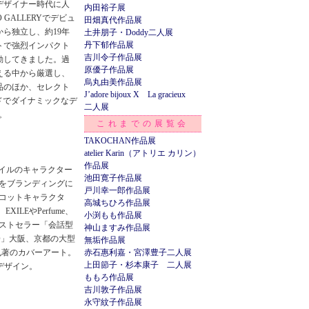
デザイナー時代に人
内田裕子展
 GALLERYでデビュ
田畑真代作品展
ら独立し、約19年
土井朋子・Doddy二人展
丹下郁作品展
トで強烈インパクト
吉川令子作品展
動してきました。過
原優子作品展
超える中から厳選し、
烏丸由美作品展
品のほか、セレクト
J’adore bijoux X La gracieux
ドでダイナミックなデ
二人展
。
これまでの展覧会
TAKOCHAN作品展
atelier Karin（アトリエ カリン）
作品展
イルのキャラクター
池田寛子作品展
をブランディングに
戸川幸一郎作品展
スコットキャラクタ
高城ちひろ作品展
ILEやPerfume、
小渕もも作品展
ベストセラー「会話型
神山ますみ作品展
O」大阪、京都の大型
無垢作品展
也著のカバーアート。
赤石惠利嘉・宮澤豊子二人展
上田節子・杉本康子 二人展
ーデザイン。
ももろ作品展
吉川敦子作品展
永守紋子作品展