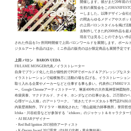
開催します。彼がまだ20年前の
生初の展覧会をこのMANIFESTO
ーしました。以降デザイン会社か
の間あらゆるメディアやスポッ
の上田バロンスタイルを掲げ活
去制作してきた約2000作品を
現在では見ることのできない作
された作品を3ヶ所同時開催で上田バロンワールドを展開します。ボール
ジタルアート作品のほか、ミニ作品の販売のほか限定商品も展開予定です
上田 バロン BARON UEDA
FR/LAME MONGER代表／イラストレーター
自身でブランド化した目が個性的でPOPでボールド＆アグレッシブなスタ
イラストレーションで縦横無尽に活動の場を広げる。イラストレーション
取り入れる企業やメーカーなどと仕事する事も多い。代表作にFM802マ
ー。Google Chromeアーティストテーマ。琳派400年の大作風神雷神図制作。EX
布袋寅泰、マクドナルド、ナイキ、ホンダなどの仕事がある。25万部の
心理ゲーム人狼」のアートワーク。「焼きたてチーズタルト専門店PABL
内装壁画制作。TVドラマ・映画化された「増山超能力師事務所」誉田哲
Ichika・川谷絵音などが参加する「ichikoro」のジャケット＆キャラクタ
・AI BEARデザイナー
・Red Bull Ignition 2015招待アーティスト
・K-Design Award 2017受賞（PABLO京都・黄金舞妓画）