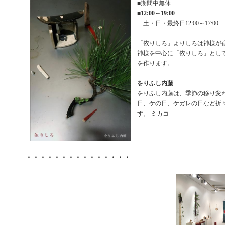
■期間中無休
■
12:00～19:00
土・日・最終日12:00～17:00
「依りしろ」よりしろは神様が
神様を中心に「依りしろ」とし
を作ります。
をりふし内藤
をりふし内藤は、季節の移り変
日、ケの日、ケガレの日など折
す。 ミカコ
・・・・・・・・・・・・・・・