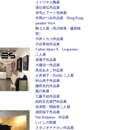
イトウヤエ陶展
浦辻靖弘作品展
俳句とアート俳画展
竹岡かつみ作品展 Hong Kong
paradise Vol.4
陶２人展（馬川晴美・藤原晴
実）
川井ミカコ作品展
川合孝知作品展
J’adore bijoux X La gracieux
二人展
原優子作品展
大藏信一作品展
魚谷あきこ作品展
土井朋子・Doddy 二人展
村山幸子作品展
鎌田光代作品展
籠の鳥展
工藤千絵作品展
由利五右衛門作品展
魚津悠・関由美二人展
成田聡子作品展
Nao Kitamura 作品展
いとしの雨展
スタジオナナホシ作品展