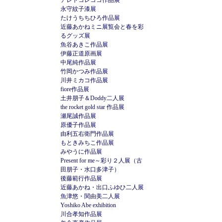
アレトコレココ作品展
永守紋子漆展
たけうちちひろ作品展
近藤あかねミニ展覧会と春を彩
るグッズ展
魚谷あきこ作品展
伊藤正道原画展
中尾純作品展
竹岡かつみ作品展
川井ミカコ作品展
fiore作品展
土井朋子＆Doddy二人展
the rocket gold star 作品展
瀬尾誠作品展
原優子作品展
由利五右衛門作品展
もときみちこ作品展
みやうに作品展
Present for me～彩り２人展（古
田朋子・水口多津子）
後藤範行作品展
近藤あかね・出口ふゆひ二人展
魚津悠・関由美二人展
Yoshiko Abe exhibition
川合孝知作品展