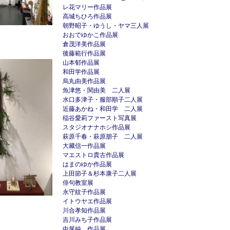
レ花マリー作品展
高城ちひろ作品展
朝野昭子・ゆうし・ヤマ三人展
おおでゆかこ作品展
倉茂洋美作品展
後藤範行作品展
山本郁作品展
和田学作品展
烏丸由美作品展
魚津悠・関由美 二人展
水口多津子・服部順子二人展
近藤あかね・和田学 二人展
稲谷愛莉ファースト写真展
スタジオナナホシ作品展
萩原千春・萩原朋子 二人展
大藏信一作品展
マエストロ貴古作品展
はまのゆか作品展
上田節子＆杉本康子二人展
俳句教室展
永守紋子作品展
イトウヤエ作品展
川合孝知作品展
吉川みち子作品展
中尾純 作品展