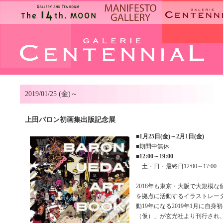
2019/01/25 (金)～
上田バロン初画集出版記念展
■
1月25日(金)～2月1日(金)
■期間中無休
■
12:00～19:00
土・日・最終日12:00～17:00
2018年も東京・大阪で大規模
を拠点に活動するイラストレー
動19年になる2019年1月に自
（仮）」が玄光社より刊行され