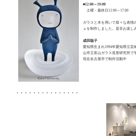
■
12:00～19:00
土曜・最終日12:00～17:00
ガラスと木を用いて様々な表情
ェを制作しました。是非お楽し
成田聡子
愛知県生まれ1994年愛知県立
山市立富山ガラス造形研究所で
現在名古屋市で制作活動中
・・・・・・・・・・・・・・・