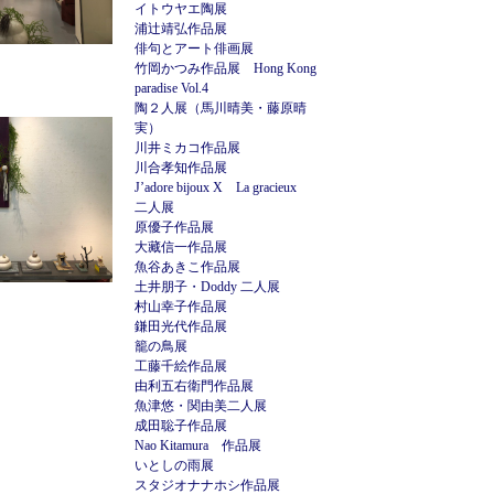
イトウヤエ陶展
浦辻靖弘作品展
俳句とアート俳画展
竹岡かつみ作品展 Hong Kong
paradise Vol.4
陶２人展（馬川晴美・藤原晴
実）
川井ミカコ作品展
川合孝知作品展
J’adore bijoux X La gracieux
二人展
原優子作品展
大藏信一作品展
魚谷あきこ作品展
土井朋子・Doddy 二人展
村山幸子作品展
鎌田光代作品展
籠の鳥展
工藤千絵作品展
由利五右衛門作品展
魚津悠・関由美二人展
成田聡子作品展
Nao Kitamura 作品展
いとしの雨展
スタジオナナホシ作品展