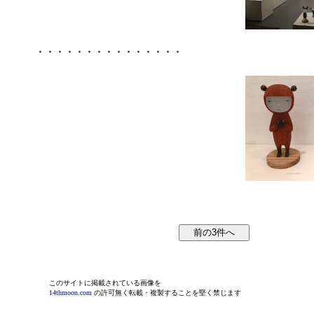
・・・・・・・・・・・・・・・
このサイトに掲載されている画像を
14thmoon.com
の許可無く転載・複製することを堅く禁じます