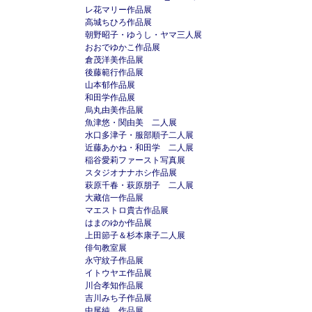
レ花マリー作品展
高城ちひろ作品展
朝野昭子・ゆうし・ヤマ三人展
おおでゆかこ作品展
倉茂洋美作品展
後藤範行作品展
山本郁作品展
和田学作品展
烏丸由美作品展
魚津悠・関由美 二人展
水口多津子・服部順子二人展
近藤あかね・和田学 二人展
稲谷愛莉ファースト写真展
スタジオナナホシ作品展
萩原千春・萩原朋子 二人展
大藏信一作品展
マエストロ貴古作品展
はまのゆか作品展
上田節子＆杉本康子二人展
俳句教室展
永守紋子作品展
イトウヤエ作品展
川合孝知作品展
吉川みち子作品展
中尾純 作品展