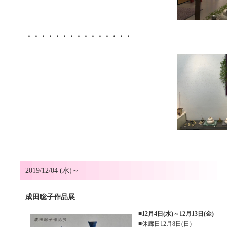
・・・・・・・・・・・・・・・
2019/12/04 (水)～
成田聡子作品展
■
12月4日(水)～12月13日(金)
■休廊日12月8日(日)