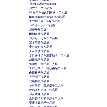
Yoshiko Abe exhibition
川井ミカコ作品展
林 由未＆佐久間奏多 二人展
fiore-tomoco wire art jewelry展
土井朋子＆Doddy作品展
コロボックル作品展
原優子作品展
田畑真代作品展
おおらいえみこ作品展
荒木晴美作品展
中村かおり作品展
矢合直彦作品展
水口多津子＆服部順子 二人展
成田聡子作品展
魚津悠・関由美二人展
木村巳奈子・田頭由起二人展
内田裕子作品展
長野訓子作品展
北尾博史作品展
小林洋行・三浦愛子二人展
かわばたあきこ作品展
川合孝知作品展
上田節子＆杉本康子二人展
安座上真紀子作品展