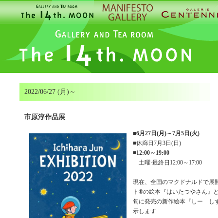
2022/06/27 (月)～
市原淳作品展
■
6月27日(月)～7月5日(火)
■休廊日7月3日(日)
■
12:00～19:00
土曜·最終日12:00～17:00
現在、全国のマクドナルドで展
ト®の絵本『はいたつやさん』
旬に発売の新作絵本『しー し
示します