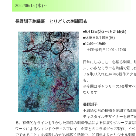
2022/06/15 (水)～
長野訓子刺繍展 とりどりの刺繍画布
■
6月15日(水)～6月24日(金)
■休廊日6月19日(日)
■
12:00～19:00
土曜·最終日12:00～17:00
日常にしみこむ 心躍る刺繍。
ン、小さなミラーを刺繍で彩っ
フを取り入れたga.laの新作ア
も。
※今回はギャラリーの3会場す
なります
長野訓子
不思議な形の植物を刺繍する刺
テキスタイルデザイナーを経て
る。有機的なラインを生かした独特の刺繍作品による個展やグループ展活
ワークによるウィンドウディスプレイ、企業とのコラボグッズ製作、イベ
でできること」を模索しながら幅広く活動中。2015年よりオリジナル刺