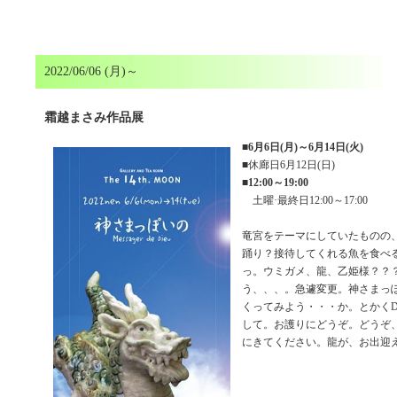
2022/06/06 (月)～
霜越まさみ作品展
■
6月6日(月)～6月14日(火)
■休廊日6月12日(日)
■
12:00～19:00
土曜·最終日12:00～17:00
竜宮をテーマにしていたものの
踊り？接待してくれる魚を食べ
っ。ウミガメ、龍、乙姫様？？
う、、、。急遽変更。神さまっ
くってみよう・・・か。とかく
して。お護りにどうぞ。どうぞ
にきてください。龍が、お出迎