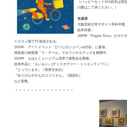
（ハッピーセット®️の絵本は現
の際はご了承ください。）
市原淳
大阪芸術大学デザイン学科卒業、
絵本作家。
2009年『Poppets Town』
１００ヶ国でTV放送される。
2016年 アートイベント「ひつじのショーンin渋谷」に参加。
神楽坂の雑貨屋「ラ・テール」でオリジナルグッズを展開中。
2020年 えほんミュージアム清里で展覧会を開催。
絵本作品に『もいもい』(ディスカヴァー・トゥエンティワン）
『とっています』（世界文化社）
『ゆうびんやさんのココリさん』（講談社）
など多数。
・・・・・・・・・・・・・・・