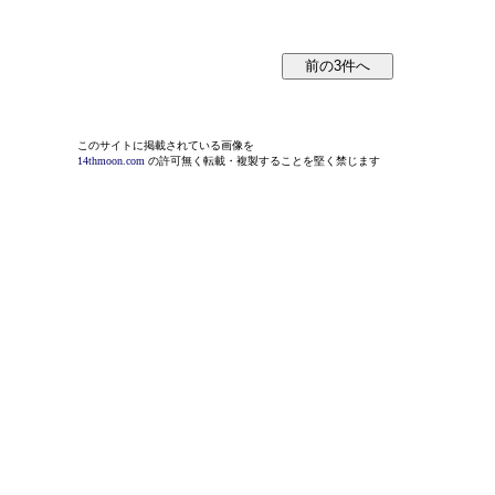
このサイトに掲載されている画像を
14thmoon.com
の許可無く転載・複製することを堅く禁じます