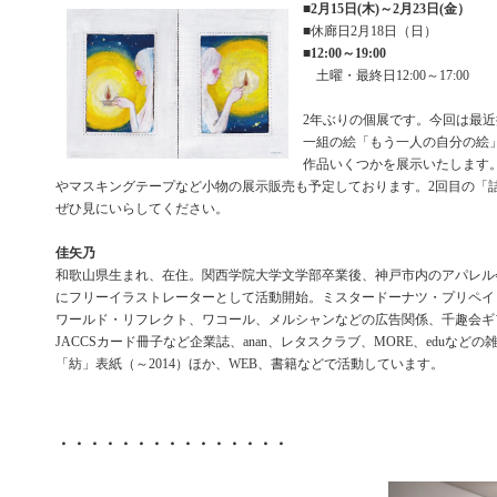
■
2月15日(木)～2月23日(金）
■休廊日2月18日（日）
■
12:00～19:00
土曜・最終日12:00～17:00
2年ぶりの個展です。今回は最
一組の絵「もう一人の自分の絵
作品いくつかを展示いたします
やマスキングテープなど小物の展示販売も予定しております。2回目の「
ぜひ見にいらしてください。
佳矢乃
和歌山県生まれ、在住。関西学院大学文学部卒業後、神戸市内のアパレル
にフリーイラストレーターとして活動開始。ミスタードーナツ・プリペイ
ワールド・リフレクト、ワコール、メルシャンなどの広告関係、千趣会ギ
JACCSカード冊子など企業誌、anan、レタスクラブ、MORE、eduなど
「紡」表紙（～2014）ほか、WEB、書籍などで活動しています。
・・・・・・・・・・・・・・・