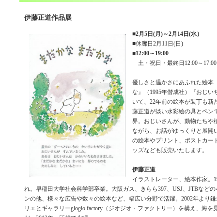
伊藤正道作品展
■
2月5日(月)～2月14日(水）
■休廊日2月11日(日)
■
12:00～19:00
土・祝日・最終日12:00～17:00
優しさと温かさにあふれた絵本
な』（1995年偕成社）『おじ
いて、22年前の絵本が装丁も新
藤正道が淡い水彩絵の具とペン
界。おじいさんが、動物たちや
ながら、お話がゆっくりと展開
の絵本やプリント、ポストカー
ッズなども販売いたします。
伊藤正道
イラストレーター、絵本作家。1
れ。早稲田大学社会科学部卒業。大阪ガス、きらら397、USJ、JTBなど
ンの他、様々な広告や数々の絵本など、幅広い分野で活躍。2002年より
リエとギャラリーgiogio factory（ジオジオ・ファクトリー）を構え、