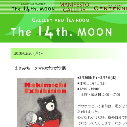
2018/02/26 (月)～
まきみち クマのボウボウ展
■
2月26日(月)～3月7日(水)
■休廊日3月4日(日)
■
12:00～19:00
土曜・最終日12:00～17:00
ボウボウという名前は、毛がぼ
名付けました。
心が折れそうな時、案外自分で
はわかってたりします。わかっ