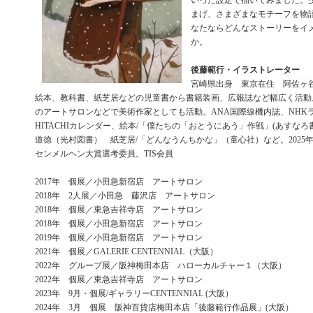
いった設定で描いてみました。
まげ、さまざまなモチーフを物
なたならどんなストーリーをイ
か。
後藤範行・イラストレーター
宮崎県出身 東京在住 阿佐
絵本、教科書、紙芝居などの児童書から書籍装画、広報誌など幅広く活動。
のアートサロンなどで美術作家としても活動。ANA国際線機内誌、NHK
HITACHIカレンダー、絵本/「僕たちの「おとうにあう」作戦」(あすなろ書
道徳（光村図書） 紙芝居/「どんなうんちかな」（童心社）など。2025
センメルヘン大賞選考委員。TIS会員
2017年 個展／小田急新宿店 アートサロン
2018年 2人展／小田急 藤沢店 アートサロン
2018年 個展／東急吉祥寺店 アートサロン
2018年 個展／小田急新宿店 アートサロン
2019年 個展／小田急新宿店 アートサロン
2021年 個展／GALERIE CENTENNIAL（大阪）
2022年 グループ展／阪神梅田本店 ハローカルチャー１（大阪）
2022年 個展／東急吉祥寺店 アートサロン
2023年 9月・個展/ギャラリーCENTENNIAL (大阪）
2024年 3月 個展 阪神百貨店梅田本店「後藤範行作品展」(大阪）