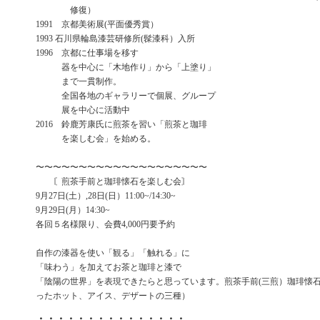
修復）
1991 京都美術展(平面優秀賞）
1993 石川県輪島漆芸研修所(髹漆科）入所
1996 京都に仕事場を移す
器を中心に「木地作り」から「上塗り」
まで一貫制作。
全国各地のギャラリーで個展、グループ
展を中心に活動中
2016 鈴鹿芳康氏に煎茶を習い「煎茶と珈琲
を楽しむ会」を始める。
〜〜〜〜〜〜〜〜〜〜〜〜〜〜〜〜〜〜〜〜
〘煎茶手前と珈琲懐石を楽しむ会〙
9月27日(土）,28日(日）11:00~/14:30~
9月29日(月）14:30~
各回５名様限り、会費4,000円要予約
自作の漆器を使い「観る」「触れる」に
「味わう」を加えてお茶と珈琲と漆で
「陰陽の世界」を表現できたらと思っています。煎茶手前(三煎）珈琲懐石
ったホット、アイス、デザートの三種）
・・・・・・・・・・・・・・・