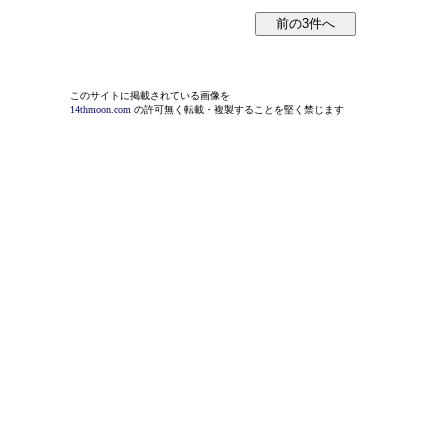
このサイトに掲載されている画像を
14thmoon.com
の許可無く転載・複製することを堅く禁じます