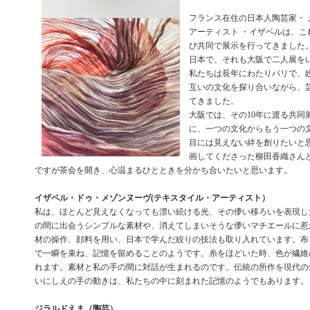
フランス在住の日本人陶芸家・ 
アーティスト ・イザベルは、こ
び共同で展示を行ってきました
日本で、それも大阪で二人展を
私たちは長年にわたりパリで、
互いの文化を探り合いながら、
てきました。
大阪では、その10年に渡る共同
に、一つの文化からもう一つの
目には見えない絆を創りたいと
画してくださった柳田香織さん
ですが茶会を開き、心温まるひとときを分かち合いたいと思います。
イザベル・ドゥ・メゾンヌーヴ(テキスタイル・アーティスト）
私は、ほとんど見えなくなっても漂い続ける光、その儚い移ろいを表現し
の間に出会うシンプルな素材や、消えてしまいそうな儚いマチエールに惹
材の操作、顔料を用い、日本で学んだ絞りの技法も取り入れています。布
で一瞬を束ね、記憶を留めることのようです。糸をほどいた時、色が繊維
れます。素材と私の手の間に対話が生まれるのです。伝統の所作を現代の
いにしえの手の動きは、私たちの中に刻まれた記憶のようでもあります。
ジラルドえま（陶芸）