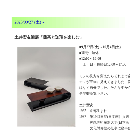
2025/09/27 (土)～
土井宏友漆展「煎茶と珈琲を楽しむ」
■
9月27日(土)～10月4日(土)
■期間中無休
■
12:00～19:00
土・日・最終日12:00～17:00
モノの見方を変えたらそれまで
モノが宝物に見えてきました。
はなく自分でした。そんな中か
是非御高覧下さい。
土井宏友
1967 京都生まれ
1987 第19回日展(日本画）入選
嵯峨美術短期大学(日本画
文化財修復の仕事に従事(