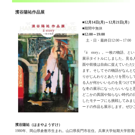
濱谷陽祐作品展
■
12月14日(月)～12月21日(月）
■期間中無休
■
12:00～19:00
土・日・最終日12:00～17:00
『á story』。一枚の物語、
展示タイトルにしました。見る
面や前後は自由に捉えていただ
ます。そしてその物語がなんと
りがじんわりとあたりを照らし
る人が何かいいものを見つけて
な冬の展示になったらいいなと
どこかの異国や知らない時代の
したモチーフにも挑戦してみま
ードの作品も展示します。ぜひ
濱谷陽祐（はまやようすけ）
1980年、岡山県倉敷市生まれ。山口県長門市在住。兵庫大学短期大学部