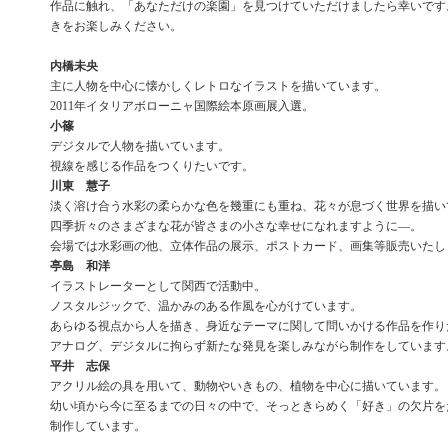
作品に触れ、「あなただけの楽園」を見つけていただけましたら幸いです
きをお楽しみください。
内橋未央
主に人物を中心に懐かしくレトロなイラストを描いています。
2011年イタリアボローニャ国際絵本原画展入選。
小篠
デジタルで人物を描いています。
視線を感じる作品をつくりたいです。
川東 慧子
淡く溶け合う水彩の柔らかな色を幾重にも重ね、花々が息づく世界を描い
四季折々のさまざまな花が皆さまの小さな幸せになれますように―。
会場では水彩画の他、立体作品の展示、ポストカード、画集等販売いたし
亭島 和洋
イラストレーターとして関西で活動中。
ノスタルジックで、温かみのある作風を心がけています。
あらゆる視点から人を描き、身近なテーマに関して問いかける作品を作り
アナログ、デジタルに拘らず新たな発見を楽しみながら制作をしています
平井 志保
アクリル絵の具を用いて、動物やいきもの、植物を中心に描いています。
幼い頃から今に至るまでの日々の中で、そっときらめく「好き」の欠片を
制作しています。