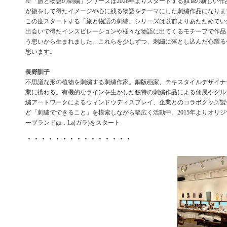
※「旅と物語の刺繍」シリーズは2026年よりスタートするga.laの新しい
が旅をして得たイメージや心に残る物語をテーマにした刺繍作品になりま
この度スタートする「旅と物語の刺繍」シリーズは以前よりあたためてい
出会いで得たインスピレーションや様々な物語に出てくるモチーフで作品
う想いから生まれました。これらを少しずつ、刺繡に落とし込んだ心躍る
思います。
長野訓子
不思議な形の植物を刺繍する刺繍作家。銅版画家、テキスタイルデザイナ
業に携わる。有機的なラインを生かした独特の刺繍作品による個展やグル
繍アートワークによるウィンドウディスプレイ、企業とのコラボグッズ製
ど「刺繍でできること」を模索しながら幅広く活動中。2015年よりオリ
ーブランドga．La(ガラ)をスタート
・・・・・・・・・・・・・・・