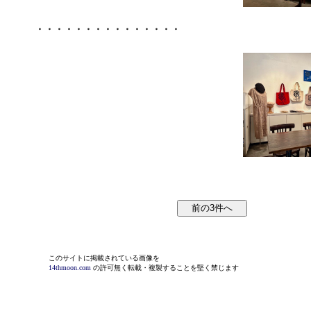
・・・・・・・・・・・・・・・
このサイトに掲載されている画像を
14thmoon.com
の許可無く転載・複製することを堅く禁じます