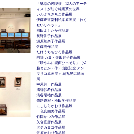
「魅惑の純喫茶」12人のアーテ
ィストが紡ぐ純喫茶の世界
いわぶちさちこ作品展
伊藤正道新刊絵本原画展「わく
せいリベット」
岡田よしたか作品展
長野訓子作品展
瀬原加奈子作品展
佐藤潤作品展
たけうちちひろ作品展
的場 カヨ・寺田容子作品展
『暗やみに能面ひっそり』（佐
藤まどか・作）出版記念 アン
マサコ原画展＋ 烏丸光広能面
展
中尾純 作品展
溝端沙希作品展
濱谷陽祐作品展
奈路道程・松田学作品展
にしむらかおり作品展
一色真由美作品展
竹岡かつみ作品展
矢合直彦作品展
ダテカヨコ作品展
笠原かおり作品展