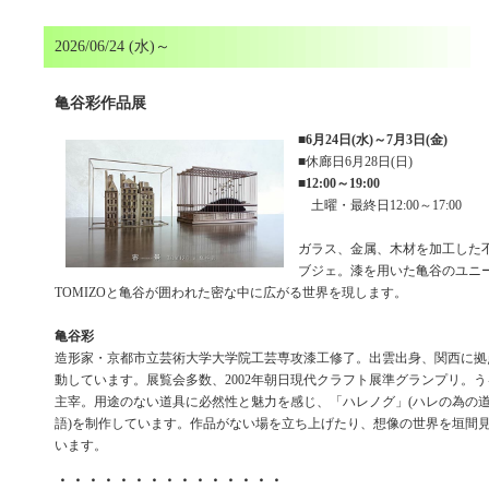
2026/06/24 (水)～
亀谷彩作品展
■
6月24日(水)～7月3日(金)
■休廊日6月28日(日)
■
12:00～19:00
土曜・最終日12:00～17:00
ガラス、金属、木材を加工した不
ブジェ。漆を用いた亀谷のユニ
TOMIZOと亀谷が囲われた密な中に広がる世界を現します。
亀谷彩
造形家・京都市立芸術大学大学院工芸専攻漆工修了。出雲出身、関西に拠
動しています。展覧会多数、2002年朝日現代クラフト展準グランプリ。
主宰。用途のない道具に必然性と魅力を感じ、「ハレノグ」(ハレの為の
語)を制作しています。作品がない場を立ち上げたり、想像の世界を垣間
います。
・・・・・・・・・・・・・・・