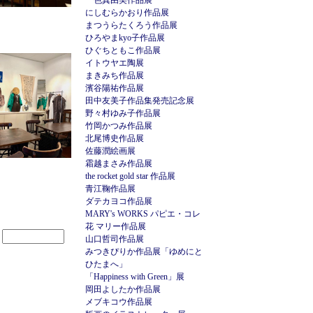
一色真由美作品展
にしむらかおり作品展
まつうらたくろう作品展
ひろやまkyo子作品展
ひぐちともこ作品展
イトウヤエ陶展
まきみち作品展
濱谷陽祐作品展
田中友美子作品集発売記念展
野々村ゆみ子作品展
竹岡かつみ作品展
北尾博史作品展
佐藤潤絵画展
霜越まさみ作品展
the rocket gold star 作品展
青江鞠作品展
ダテカヨコ作品展
MARY's WORKS パピエ・コレ
花 マリー作品展
山口哲司作品展
みつきぴりか作品展「ゆめにと
ひたまへ」
「Happiness with Green」展
岡田よしたか作品展
メブキコウ作品展