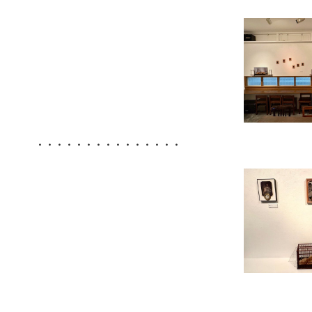
・・・・・・・・・・・・・・・