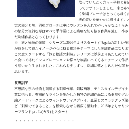
取っていただく方々へ平和と希
ってデザインしました。糸と布
く刺繍ブローチはとっても軽く
段の装いを華やかに彩ります。
実の部分と鳩、羽根ブローチは中にウレタンを入れてやわらかなふくらみ
の部分の複雑な形はすべて手作業による繊細な切り抜き作業を施し、小さ
だ刺繍作品となっております。
※「旅と物語の刺繍」シリーズは2026年よりスタートするga.laの新しい
が旅をして得たイメージや心に残る物語をテーマにした刺繍作品になりま
この度スタートする「旅と物語の刺繍」シリーズは以前よりあたためてい
出会いで得たインスピレーションや様々な物語に出てくるモチーフで作品
う想いから生まれました。これらを少しずつ、刺繡に落とし込んだ心躍る
思います。
長野訓子
不思議な形の植物を刺繍する刺繍作家。銅版画家、テキスタイルデザイナ
業に携わる。有機的なラインを生かした独特の刺繍作品による個展やグル
繍アートワークによるウィンドウディスプレイ、企業とのコラボグッズ製
ど「刺繍でできること」を模索しながら幅広く活動中。2015年よりオリ
ーブランドga．La(ガラ)をスタート
・・・・・・・・・・・・・・・