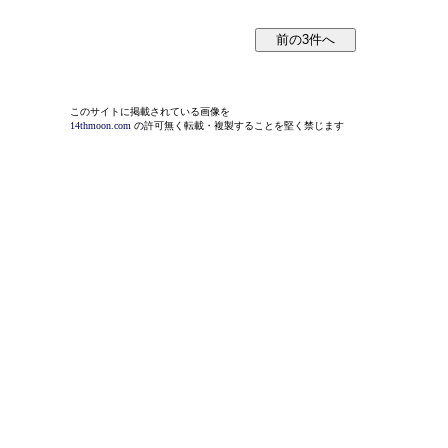
このサイトに掲載されている画像を
14thmoon.com
の許可無く転載・複製することを堅く禁じます