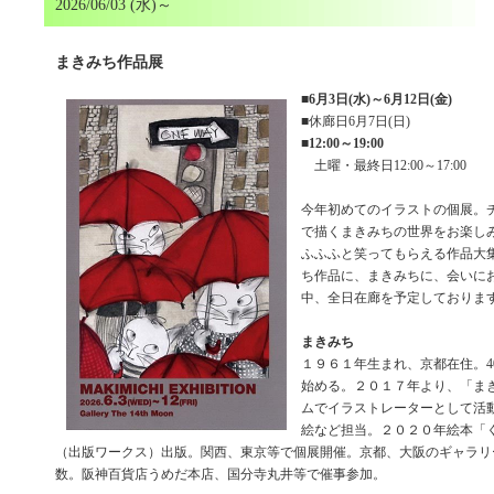
2026/06/03 (水)～
まきみち作品展
■
6月3日(水)～6月12日(金)
■休廊日6月7日(日)
■
12:00～19:00
土曜・最終日12:00～17:00
今年初めてのイラストの個展。
で描くまきみちの世界をお楽し
ふふふと笑ってもらえる作品大
ち作品に、まきみちに、会いに
中、全日在廊を予定しておりま
まきみち
１９６１年生まれ、京都在住。4
始める。２０１７年より、「ま
ムでイラストレーターとして活
絵など担当。２０２０年絵本「
（出版ワークス）出版。関西、東京等で個展開催。京都、大阪のギャラリ
数。阪神百貨店うめだ本店、国分寺丸井等で催事参加。