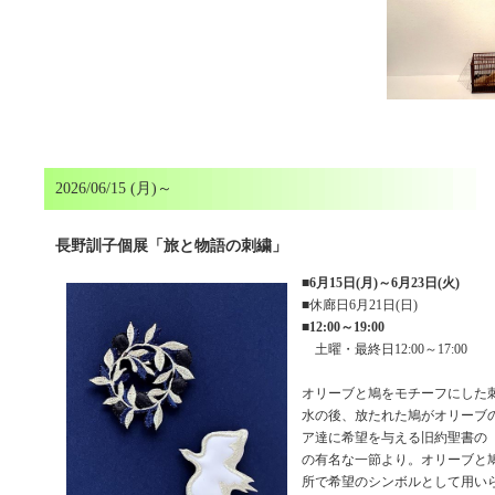
2026/06/15 (月)～
長野訓子個展「旅と物語の刺繍」
■
6月15日(月)～6月23日(火)
■休廊日6月21日(日)
■
12:00～19:00
土曜・最終日12:00～17:00
オリーブと鳩をモチーフにした
水の後、放たれた鳩がオリーブ
ア達に希望を与える旧約聖書の
の有名な一節より。オリーブと
所で希望のシンボルとして用い