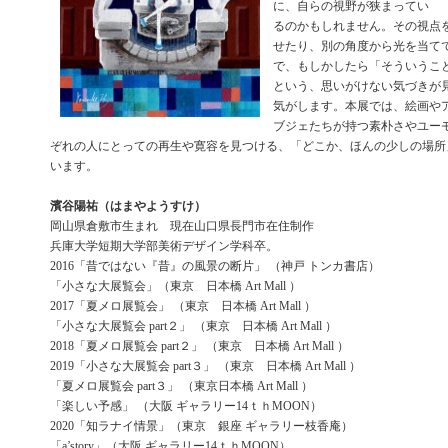
に、自らの視野が狭まってい
るのかもしれません。その視点
せたり、別の角度から光を当てて
で、もしかしたら「そういうこ
という、思いがけない気づきが
気がします。本展では、絵画や
ブジェたちが持つ素朴さやユー
ぞれの人にとっての再生や寛容を見つける、「どこか、ほんの少しの場所
います。
濱谷陽祐（はまやようすけ）
岡山県倉敷市生まれ 現在山口県長門市在住制作
兵庫大学短期大学部美術デザイン学科卒。
2016「昔ではない『昔』の風景の断片」 （神戸 トンカ書店）
「小さな大展覧会」（東京 日本橋 Art Mall ）
2017「夏メロ展覧会」 （東京 日本橋 Art Mall ）
「小さな大展覧会 part２」 （東京 日本橋 Art Mall ）
2018「夏メロ展覧会 part２」 （東京 日本橋 Art Mall ）
2019「小さな大展覧会 part３」 （東京 日本橋 Art Mall ）
「夏メロ展覧会 part３」 （東京日本橋 Art Mall ）
「楽しい予感」 （大阪 ギャラリー14ｔｈMOON）
2020「知ラナイ情景」（東京 銀座 ギャラリー枝香庵）
「a’story」（大阪 ギャラリー14ｔｈMOON）