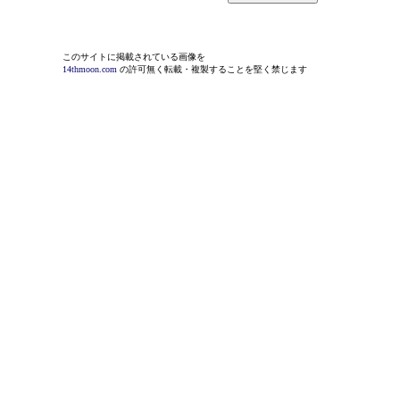
このサイトに掲載されている画像を
14thmoon.com
の許可無く転載・複製することを堅く禁じます