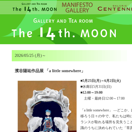
2026/05/25 (月)～
濱谷陽祐作品展 「a little somewhere」
■
5月25日(月)～6月2日(火)
■休廊日5月31日(日)
■
12:00～19:00
土曜・最終日12:00～17:00
「a little somewhere」 
移ろう日々の中で、私たちは時
ランスが取れる場所を見失うこ
識のうちに決められていた「常