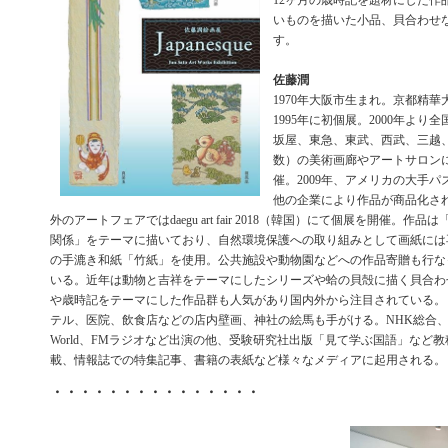
12ヶ月の歳時記を題材にした作
いものを描いた小品、貝合わせ
す。
佐藤潤
1970年大阪市生まれ。京都精
1995年に初個展。2000年より
坂屋、東急、東武、西武、三越
数）の美術画廊やアートサロン
催。2009年、アメリカの大手
他の企業により作品が商品化さ
外のアートフェアではdaegu art fair 2018（韓国）にて個展を開催。作
関係」をテーマに描いており、自然環境保護への取り組みとして画紙には再
の手漉き和紙「竹紙」を使用。公共施設や動物園などへの作品寄贈も行な
いる。近年は動物と吉祥をテーマにしたシリーズや蛤の貝殻に描く貝合わ
や歳時記をテーマにした作品群も人気があり国内外から注目されている。
テル、医院、飲食店などの店内壁画、神社の絵馬も手がける。NHK総合、N
World、FMラジオなど出演の他、受験研究社出版「見て学ぶ国語」など
載、情報誌での特集記事、書籍の表紙など様々なメディアに起用される。
・・・・・・・・・・・・・・・