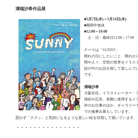
溝端沙希作品展
■
5月7日(木)～5月14日(木)
■期間中無休
■
12:00～19:00
土・日・最終日12:00～17:00
テーマは「SUNNY」
晴れの日にしたいこと、晴れか
間や人々、空想の世界をイラス
絵の中のお話を探して楽しんで
です。
溝端沙希
大阪在住。イラストレーター・
挿絵や広告、装飾に使用するイ
作のお仕事のほか、ギャラリー
での催事出展もしています。
思わず「クスッ」と笑顔になるような楽しい絵を目指して描いています。
・・・・・・・・・・・・・・・