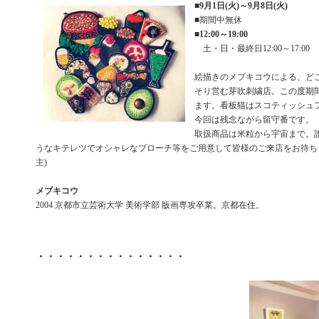
■
9月1日(火)～9月8日(火)
■期間中無休
■
12:00～19:00
土・日・最終日12:00～17:00
絵描きのメブキコウによる、ど
そり営む芽吹刺繍店。この度期
ます。看板猫はスコティッシュ
今回は残念ながら留守番です。
取扱商品は米粒から宇宙まで。
うなキテレツでオシャレなブローチ等をご用意して皆様のご来店をお待ち
主)
メブキコウ
2004 京都市立芸術大学 美術学部 版画専攻卒業。京都在住。
・・・・・・・・・・・・・・・