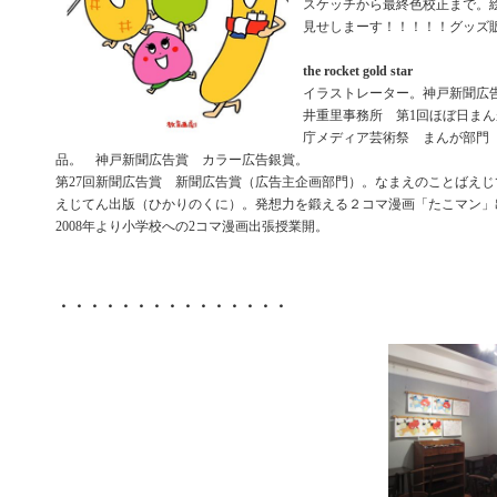
スケッチから最終色校正まで。
見せしまーす！！！！！グッズ
the rocket gold star
イラストレーター。神戸新聞広
井重里事務所 第1回ほぼ日ま
庁メディア芸術祭 まんが部門
品。 神戸新聞広告賞 カラー広告銀賞。
第27回新聞広告賞 新聞広告賞（広告主企画部門）。なまえのことばえじ
えじてん出版（ひかりのくに）。発想力を鍛える２コマ漫画「たこマン」
2008年より小学校への2コマ漫画出張授業開。
・・・・・・・・・・・・・・・