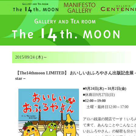
2015/09/24 (木)～
【The14thmoon LIMITED】 おいしいおふろやさん出版記念展－the 
star－
■
9月24日(木)～10月2日(金)
■休廊日9月27日(日)
■
12:00～19:00
土曜・最終日12:00～17:00
アロハ銭湯の開店でーす！いろ
て来て、あんなことやこんなこ
いおふろやさん」の秘密も分か