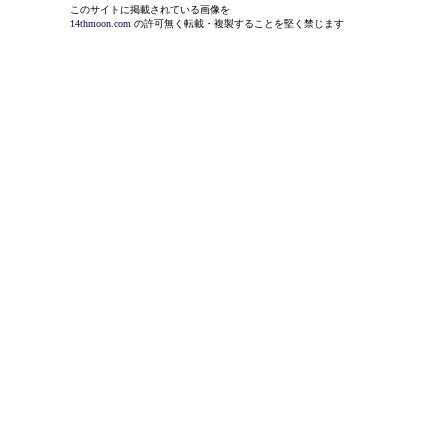
このサイトに掲載されている画像を
14thmoon.com
の許可無く転載・複製することを堅く禁じます