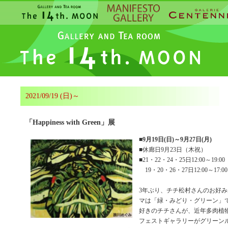
2021/09/19 (日)～
「Happiness with Green」展
■
9月19日(日)～9月27日(月)
■休廊日9月23日（木祝）
■21・22・24・25日12:00～19:00
19・20・26・27日12:00～17:00
3年ぶり、チチ松村さんのお好
マは「緑・みどり・グリーン」
好きのチチさんが、近年多肉植
フェストギャラリーがグリーン