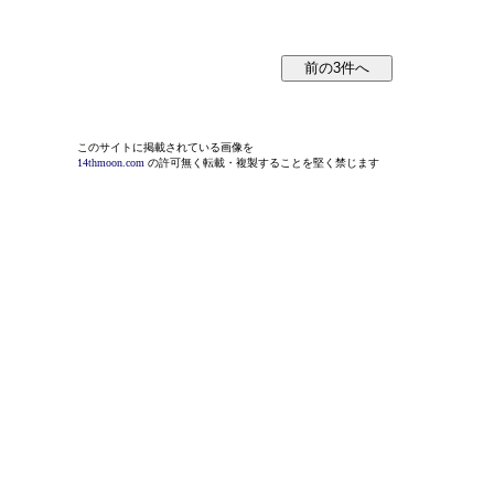
このサイトに掲載されている画像を
14thmoon.com
の許可無く転載・複製することを堅く禁じます