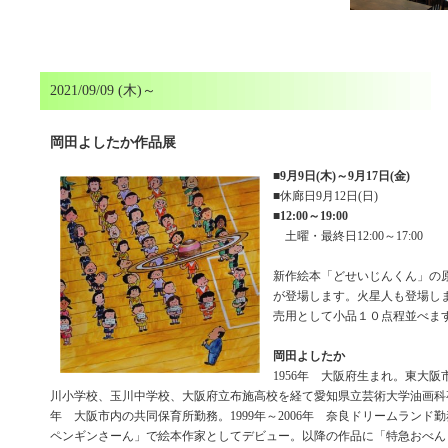
2021/09/09 (木)～
岡田よしたか作品展
■
9月9日(木)～9月17日(金)
■休廊日9月12日(日)
■
12:00～19:00
土曜・最終日12:00～17:00
新作絵本「どせいじんくん」の
が登場します。火星人も登場し
売用として小品１０点程並べま
岡田よしたか
1956年 大阪府生まれ。東大
川小学校、玉川中学校、大阪府立布施高校を経て愛知県立芸術大学油画科卒。1
年 大阪市内の共同保育所勤務。1999年～2006年 奈良ドリームランド勤
ペンギンさーん」で絵本作家としてデビュー。以降の作品に「特急おべん