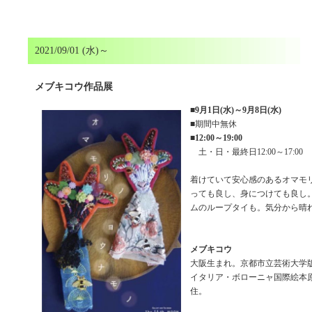
2021/09/01 (水)～
メブキコウ作品展
■
9月1日(水)～9月8日(水)
■期間中無休
■
12:00～19:00
土・日・最終日12:00～17:00
着けていて安心感のあるオマモ
っても良し、身につけても良し
ムのループタイも。気分から晴
メブキコウ
大阪生まれ。京都市立芸術大学版
イタリア・ボローニャ国際絵本
住。