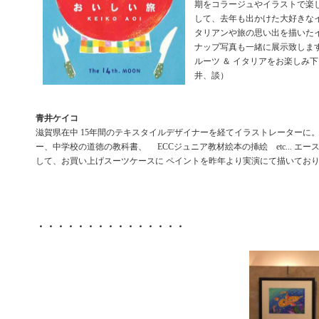
期をコラージュやイラストで楽し
して、去年も出かけた大好きなイ
タリアンや旅の思い出を描いたイ
ナップ写真も一緒に展示致します
ルーツ ＆ イタリアをお楽しみ下さい。
井、談）
青井ケイコ
滋賀県在中 15年間のテキスタイルデザイナーを経てイラストレーターに。
ー、中学校の道徳の教科書、 ECCジュニア教材絵本の挿絵 etc... エ
して、お買い上げスーツケースに ペイントを昨年より実演にて描いてお
・・・・・・・・・・・・・・・