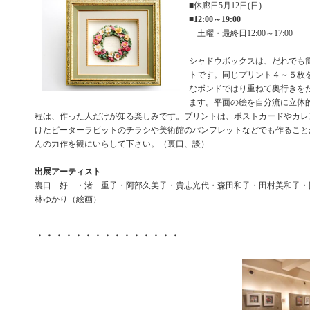
■休廊日5月12日(日)
■
12:00～19:00
土曜・最終日12:00～17:00
シャドウボックスは、だれでも
トです。同じプリント４～５枚
なボンドではり重ねて奥行きを
ます。平面の絵を自分流に立体
程は、作った人だけが知る楽しみです。プリントは、ポストカードやカレ
けたピーターラビットのチラシや美術館のパンフレットなどでも作ること
んの力作を観にいらして下さい。（裏口、談）
出展アーティスト
裏口 好 ・渚 重子・阿部久美子・貴志光代・森田和子・田村美和子・
林ゆかり（絵画）
・・・・・・・・・・・・・・・