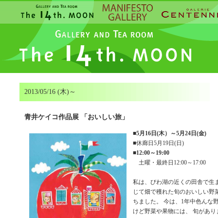
2013/05/16 (木)～
青井ケイコ作品展 「おいしい旅」
■
5月16日(木）～5月24日(金)
■休廊日5月19日(日)
■
12:00～19:00
土曜・最終日12:00～17:00
私は、びわ湖の近くの田舎で生
じて畑で穫れた旬のおいしい野
ちました。 今は、1年中色んな野菜
けど野菜や果物には、 旬があり