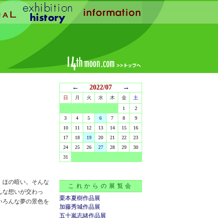
←
2022/07
→
日
月
火
水
木
金
土
1
2
3
4
5
6
7
8
9
10
11
12
13
14
15
16
17
18
19
20
21
22
23
24
25
26
27
28
29
30
31
、ほの暗い。そんな
これからの展覧会
んな想いが交わっ
栗本夏樹作品展
いろんな夢の景色を
加藤秀城作品展
五十嵐志緒作品展