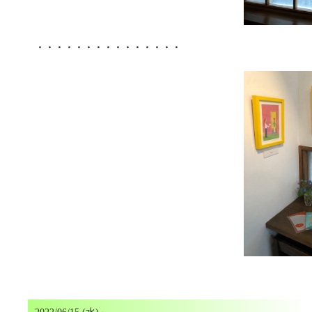
・・・・・・・・・・・・・・・