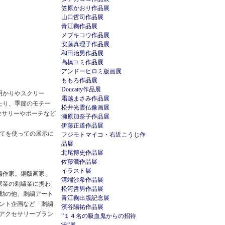
笠原かおり作品展
山口哲司作品展
青江鞠作品展
メブキコウ作品展
安藤真理子作品展
和田治男作品展
高橋ユミ作品展
アンドーヒロミ版画展
ももろ作品展
Doucatty作品展
明かりやスクリー
霜越まさみ作品展
たり、季節のモチー
松井光雲仏像画展
クセサリーやポーチなど
瀬原加奈子作品展
伊藤正道作品展
べてを使っての展示に
フジモトマイコ・右近こうじ作
品展
北尾博史作品展
佐藤潤作品展
イラスト展
繍作家。銅版画家、
溝端沙希作品展
家業の刺繍業に携わ
松河哲男作品展
動の他、刺繍アート
青江鞠出版記念展
ント企画など「刺繍
濱谷陽祐作品展
繍アクセサリーブラン
”１４名の吸血鬼からの招待