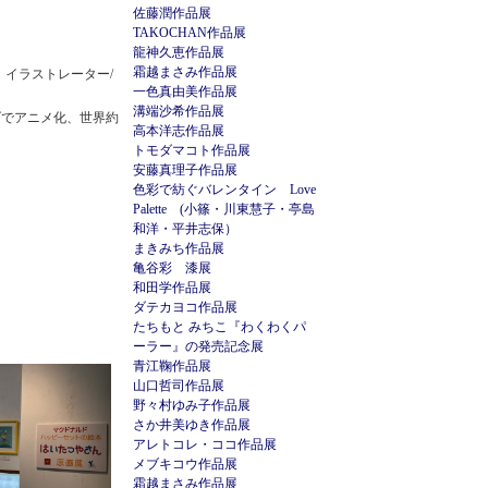
佐藤潤作品展
TAKOCHAN作品展
龍神久恵作品展
霜越まさみ作品展
イラストレーター/
一色真由美作品展
溝端沙希作品展
がカナダでアニメ化、世界約
高本洋志作品展
トモダマコト作品展
安藤真理子作品展
色彩で紡ぐバレンタイン Love
Palette (小篠・川東慧子・亭島
和洋・平井志保）
まきみち作品展
亀谷彩 漆展
和田学作品展
ダテカヨコ作品展
たちもと みちこ『わくわくパ
ーラー』の発売記念展
青江鞠作品展
山口哲司作品展
野々村ゆみ子作品展
さか井美ゆき作品展
アレトコレ・ココ作品展
メブキコウ作品展
霜越まさみ作品展