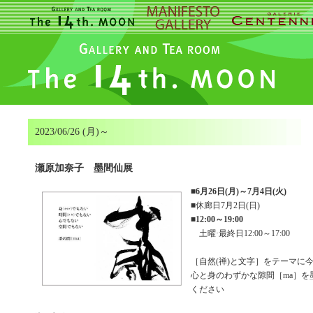
2023/06/26 (月)～
瀬原加奈子 墨間仙展
■
6月26日(月)～7月4日(火)
■休廊日7月2日(日)
■
12:00～19:00
土曜·最終日12:00～17:00
［自然(禅)と文字］をテーマに
心と身のわずかな隙間［ma］を
ください