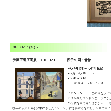
2023/06/14 (水)～
伊藤正道原画展 THE HAT ―― 帽子の国・倫敦
■
6月14日(水)～6月23日(金)
■休廊日6月18日(日)
■
12:00～19:00
土曜·最終日12:00～17:00
「ロンドン・・・どの道を歩い
ボクが観たロンドンと、ボクが
の倫敦を重ね合わせながら、一
晩年の伊藤正道を夢中にさせたロンドン。古き街並みを旅し、街角で目に