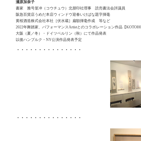
瀬原加奈子
書家 雅号篁冲（コウチュウ）北朋印社理事 読売書法会評議員
阪急百貨店うめだ本店ウィンドウ迎春いけばな題字揮毫
黄桜酒造株式会社本社［伏水蔵］扁額揮毫作成 等など
2022年舞踏家、パフォーマンスArtistとのコラボレーション作品【KOTOH
大阪（夏／冬）・ドイツベルリン（秋）にて作品発表
以後ハンブルク・NY公演作品発表予定
・・・・・・・・・・・・・・・
・・・・・・・・・・・・・・・