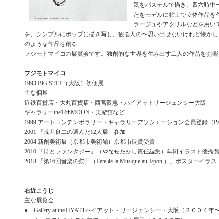
気をパステルで描き、四六時中
たをモデルに粘土で立体作品を
ラージュやアクリルなどを用い
を、シンプルにポップに描き写し、観る人の〜思い出せないけれど懐かし
のような作品を創る
フジモトマイコの展覧会です。独創的な世界を生み出す二人の作品をお楽
フジモトマイコ
1993 BlG STEP（大阪）初個展
主な個展
近鉄百貨店・大丸百貨店・西宮阪急・ハイアットリージェンシー大阪
ギャラリーthe14thMOON・美游館など
1999 アートコンテンポラリー・ギャラリーアソシエーション会員登録（Par
2001 「荒井良二の選んだ12人展」参加
2004 新創美術展（京都市美術館）京都市長賞受賞
2010 「詩とファンタジー」（やなせたかし責任編集）年間イラスト優秀
2018 「第16回音楽の祭日（Fete de la Musique au Japon ）」ポスターイ
右近こうじ
主な展覧会
● Gallery at the HYATTハイアット・リージェンシー・大阪（２００４