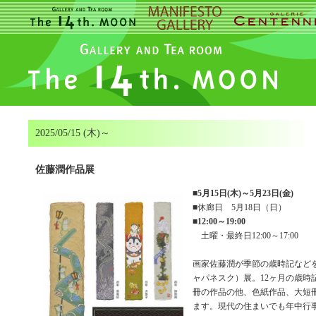
2025/05/15 (木)～
佐藤潤作品展
■
5月15日(木)～5月23日(金)
■休廊日 5月18日（日）
■
12:00～19:00
土曜・最終日12:00～17:00
画家佐藤潤が季節の歳時記などを描く
ャパネスク）展。12ヶ月の歳時
冊の作品の他、色紙作品、大短
ます。現代の住まいでも年中行