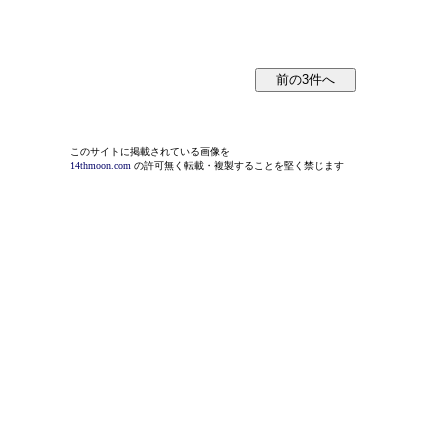
このサイトに掲載されている画像を
14thmoon.com
の許可無く転載・複製することを堅く禁じます