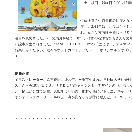
土・祝日・最終日12:00～17:00
伊藤正道の生前最後の個展とな
展」。2011年12月、今回と同じThe 
れ、新たな方向性を感じさせる
注目を集めました。7年の歳月を経て、昨年、作家の石津ちひろさんが文
い絵本が生まれました。MANIFESTO GALLERYの「空とぶ ジオ＆マ
お楽しみください。絵本やポストカード、プリント、オリジナルグッズな
す。
伊藤正道
イラストレーター、絵本作家。1956年、横浜市生まれ。早稲田大学社会
ス、きらら397、ＵＳＪ、ＪＴＢなどのキャラクターデザインの他、様々
ど、幅広い分野で活躍。2002年より鎌倉・稲村ケ崎にアトリエとギャラリーgiogio
オジオ・ファクトリー）を構え、海を見ながら創作に励んだ。2012年、5
・・・・・・・・・・・・・・・