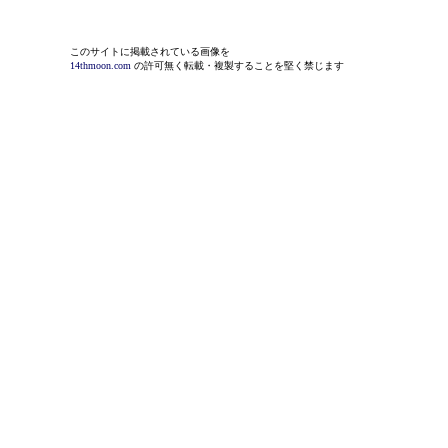
このサイトに掲載されている画像を
14thmoon.com
の許可無く転載・複製することを堅く禁じます