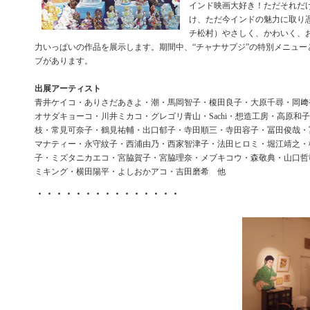
インド映画大好き！ただそれだ
け、ただ今インドの魅力に取り
チ松村）やさしく、かわいく、
力いっぱいの作品を展示します。期間中、“チャナサプジ”の特別メニュー
ブがあります。
出展アーティスト
青井ケイコ・ありさだあきよ・潮・馬岡智子・榎田良子・大原千尋・岡﨑
オサダキョーコ・川井ミカコ・グレゴリ青山・Sachi・想造工房・高原和
枝・常見可奈子・鶴見祐輔・出口郁子・寺田順三・寺田容子・冨田俊哉・
マナティー・永守紋子・西浦由乃・西家智津子・法田ヒロミ・堀江靖之・
子・ミズタニカエコ・宮脇賀子・宮脇理奈・メブキコウ・森敬典・山口哲司・Yu
ミキング・横田陽平・よしおかアコ・吉田磨希 他
・・・・・・・・・・・・・・・