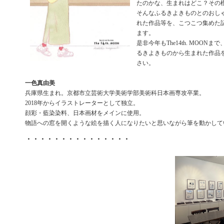
たのかな、生まれはどこ？その
そんなふるきよきものとのおし
れた作品等を、こつこつ集めた
ます。
是非今年もThe14th. MOON
るきよきものから生まれた作品
さい。
一色真由美
兵庫県生まれ。京都市立芸術大学美術学部美術科日本画専攻卒業。
2018年からイラストレーターとして独立。
顔彩・藍染染料、日本画材をメインに使用。
物語への窓を開くような絵を描く人になりたいと思いながら筆を動かして
・・・・・・・・・・・・・・・