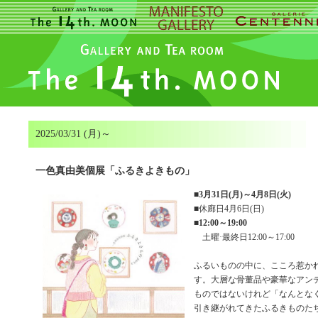
2025/03/31 (月)～
一色真由美個展「ふるきよきもの」
■
3月31日(月)～4月8日(火)
■休廊日4月6日(日)
■
12:00～19:00
土曜·最終日12:00～17:00
ふるいものの中に、こころ惹か
す。大層な骨董品や豪華なアン
ものではないけれど「なんとな
引き継がれてきたふるきものた