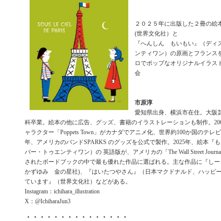
２０２５年に出版した２冊の絵
(世界文化社）と
『へんしん もいもい』（ディ
ンティワン）の原画とフランス
ロでポップなオリジナルイラス
会
市原淳
愛知県出身、横浜市在住。大阪
科卒業。絵本の他に広告、グッズ、書籍のイラストレーションも制作。20
ャラクター「Poppets Town」がカナダでアニメ化、世界約100か国のテレ
年、アメリカのバンドSPARKS のグッズを公式で製作。2025年、絵本『
バー・トゥエンティワン）の 英語版が、アメリカの「The Wall Street Jour
されたボードブックの中で最も優れた作品に選ばれる。主な作品に『しー
かずゆみ 金の星社)、『はいたつやさん』（日本マクドナルド、ハッピ
ています』（世界文化社）などがある。
Instagram：ichihara_illustration
X：@IchiharaJun3
・・・・・・・・・・・・・・・