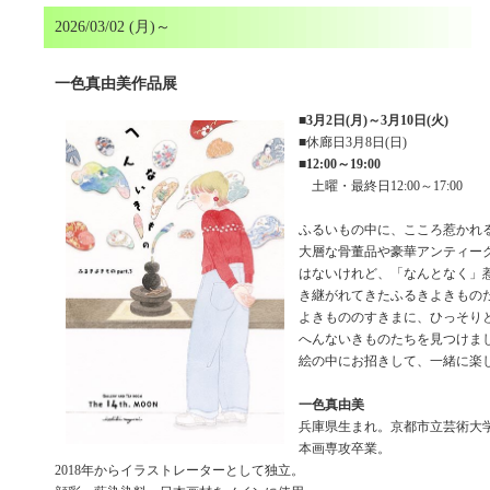
2026/03/02 (月)～
一色真由美作品展
■
3月2日(月)～3月10日(火)
■休廊日3月8日(日)
■
12:00～19:00
土曜・最終日12:00～17:00
ふるいもの中に、こころ惹かれ
大層な骨董品や豪華アンティーク
はないけれど、「なんとなく」
き継がれてきたふるきよきもの
よきもののすきまに、ひっそり
へんないきものたちを見つけまし
絵の中にお招きして、一緒に楽
一色真由美
兵庫県生まれ。京都市立芸術大
本画専攻卒業。
2018年からイラストレーターとして独立。