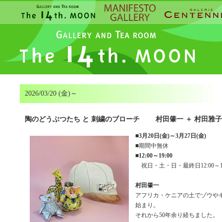
2026/03/20 (金)～
陶のどうぶつたち と 刺繍のブローチ 村田肇一 ＋ 村田雅子
■
3月20日(金)～3月27日(金)
■期間中無休
■
12:00～19:00
祝日・土・日・最終日12:00～17
村田肇一
アフリカ・ケニアの土でゾウや
始まり。
それから50年余り経ちました。