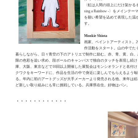
〈虹は人間の頭上にだけ架かるものじ
sing a Rainbow -〉をメイ
を願い希望を込めて表現した温
す。
Monkie Shiota
画家、ペイントアーティスト。20
作活動をスタート。山の中でた
暮らしながら、日々青空の下のアトリエで制作に励む。赤、青、黄、白、
限の色彩を追い求め、段ボールのキャンバスで独自のタッチを表現し続け
庫、大阪、東京などで10回以上開催した展覧会はモンシオランドと名付
クワクをキーワードに、作品を生活の中で身近に楽しんでもらえるよう毎
る。年内に初のアートグッズが大手メーカーより発売される他、来年は絵
ど新しい取り組みにも常に挑戦している。兵庫県在住。好物はパン。
・・・・・・・・・・・・