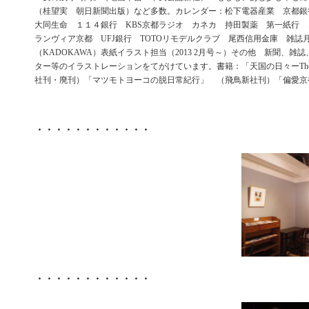
（桂望実 朝日新聞出版）など多数。カレンダー：松下電器産業 京都
大同生命 １１４銀行 KBS京都ラジオ カネカ 持田製薬 第一紙行
ランヴィア京都 UFJ銀行 TOTOリモデルクラブ 尾西信用金庫 雑誌
（KADOKAWA）表紙イラスト担当（2013 2月号～）その他 新聞、雑
ター等のイラストレーションをてがけています。書籍：「天国の日々ーThe days
社刊・廃刊）「マツモトヨーコの脱日常紀行」 （飛鳥新社刊）「偏愛京
・・・・・・・・・・・・
・・・・・・・・・・・・