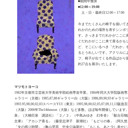
■期間中無休
■
12:00～19:00
土・日・最終日12:00～17:00
今までたくさんの椅子を描いて
れかのための場所を表すシンボ
す。さっきまでだれかがここに
ぐだれかがここに来て座るかも
ど、そこにいるべき「だれか」
るとうれしいです。アクリルに
フ、椅子が出てくる作品ばかり
約27点を展示いたします。
マツモトヨーコ
1982年京都市立芸術大学美術学部絵画専攻卒業。1984年同大大学院版画専攻
ャラリー（京都）1985,87,88ギャラリー白（大阪）1986,89,90,93ギャラリ
1993.95,98,00,02,03スペースYUI（東京）1995,98,00,02,05,07,09,11
（大阪）2006年The14thmoon（大阪）など多数。ほぼ毎年開催していま
泉」（大橋巨泉 講談社）「２／２」（中島みゆき 幻冬舎）「駿台荘物
文庫）「アカシア香る」（藤堂志津子 新潮社）「もどりの春」（阿久悠
「女の残り時間」（亀山早苗 中央公論新社）「もしも、あと少し幸せに