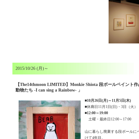
2015/10/26 (月)～
【The14thmoon LIMITED】Monkie Shiota 段ボールペ
動物たち -I can sing a Rainbow- 」
■
10月26日(月)～11月5日(木)
■休廊日11月1日(日)・3日（火）
■
12:00～19:00
土曜・最終日12:00～17:00
山に暮らし廃棄する段ボールに
けて4年目。