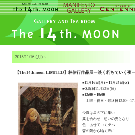
2015/11/16 (月)～
【The14thmoon LIMITED】林信行作品展ー淡く朽ちていく夜
■
11月16日(月)～11月24日(火)
■休廊日11月22日(日)
■
12:00～19:00
土曜・祝日・最終日12:00～17:
今宵は星の下に集い
翼を合わせ 想いの姿となり
色 あせていく夕べ
森の蔭から囁く声に