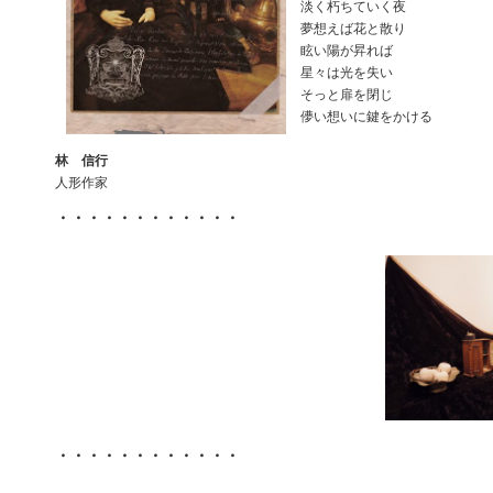
淡く朽ちていく夜
夢想えば花と散り
眩い陽が昇れば
星々は光を失い
そっと扉を閉じ
儚い想いに鍵をかける
林 信行
人形作家
・・・・・・・・・・・・
・・・・・・・・・・・・