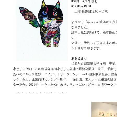
■休廊日4月2日(日)
■
12:00～19:00
土曜·最終日12:00～17:00
ようやく「ネル」の絵本が４月
なりました。
絵本出版に先駆けて、絵本原画
い！
会期中、予約して頂きますとポ
ントさせて頂きます。
あおえまり
1983年京都清華大学洋画 卒業。
家として活動 2002年以降洋画家として各地で展覧会開催。埼玉、千
あべのハルカス近鉄 ハイアットリージェンシーosaka他多数展覧会。住
ック、銀行、企業向けカレンダー制作。 保育園、老人ホーム施設の絵画
ター制作。2021年「ぺたぺたぬりぬりいろいっぱい」絵本 出版ワークス
・・・・・・・・・・・・・・・