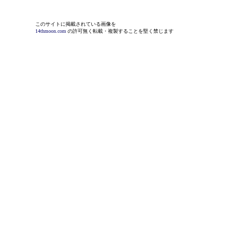
このサイトに掲載されている画像を
14thmoon.com
の許可無く転載・複製することを堅く禁じます