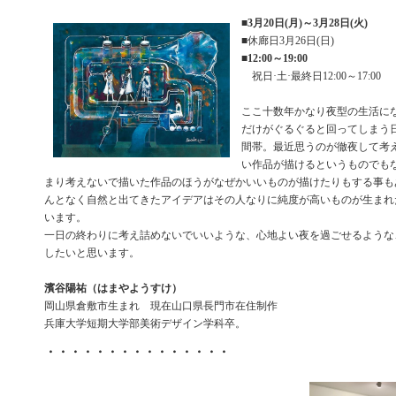
■
3月20日(月)～3月28日(火)
■休廊日3月26日(日)
■
12:00～19:00
祝日·土·最終日12:00～17:00
ここ十数年かなり夜型の生活に
だけがぐるぐると回ってしまう
間帯。最近思うのが徹夜して考
い作品が描けるというものでも
まり考えないで描いた作品のほうがなぜかいいものが描けたりもする事も
んとなく自然と出てきたアイデアはその人なりに純度が高いものが生まれ
います。
一日の終わりに考え詰めないでいいような、心地よい夜を過ごせるような
したいと思います。
濱谷陽祐（はまやようすけ）
岡山県倉敷市生まれ 現在山口県長門市在住制作
兵庫大学短期大学部美術デザイン学科卒。
・・・・・・・・・・・・・・・