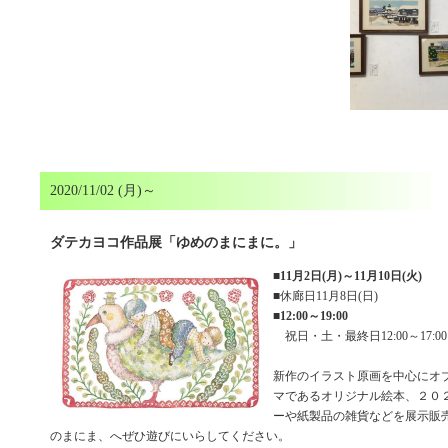
2020/11/02 (月)～
ダテカヨコ作品展「ゆめのまにまに。」
■
11月2日(月)～11月10日(火)
■休廊日11月8日(日)
■
12:00～19:00
祝日・土・最終日12:00～17:00
新作のイラスト原画を中心にオ
マであるオリジナル絵本、２０
ーや紙製品の雑貨などを展示販
のまにま、へぜひ遊びにいらしてください。