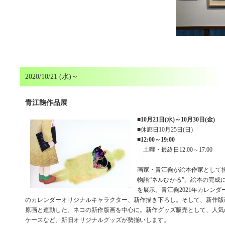
2020/10/21 (水)～
青江鞠作品展
■
10月21日(水)～10月30日(金)
■休廊日10月25日(日)
■
12:00～19:00
土曜・最終日12:00～17:00
画家・青江鞠が絵本作家として
物語“ネルひかる”。絵本の完成
を展示。青江鞠2021年カレン
のカレンダーオリジナルキャラクター、新作描き下ろし。そして、新作版
原画と連動した、ネコの新作版画を中心に。新作グッズ販売として、人気
ケースなど、新旧オリジナルグッズが勢揃いします。