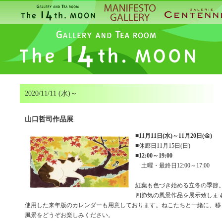
2020/11/11 (水)～
山口哲司作品展
■
11月11日(水)～11月20日(金)
■休廊日11月15日(日)
■
12:00～19:00
土曜・最終日12:00～17:00
紅葉も色づき始める立冬の季節
四節気の風景作品を展示致しま
使用した来年版のカレンダーも用意しております。ねこたちと一緒に、移
風景をどうぞお楽しみください。