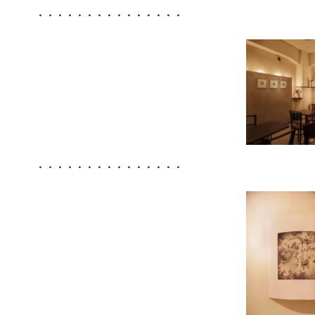
・・・・・・・・・・・・・・・
・・・・・・・・・・・・・・・