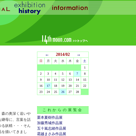
←
2014/02
→
日
月
火
水
木
金
土
1
2
3
4
5
6
7
8
9
10
11
12
13
14
15
16
17
18
19
20
21
22
23
24
25
26
27
28
これからの展覧会
、森の奥深く追いや
栗本夏樹作品展
な継母に、言葉を話
加藤秀城作品展
つる妖精・・・そん
五十嵐志緒作品展
品を描いてきまし
霜越まさみ作品展