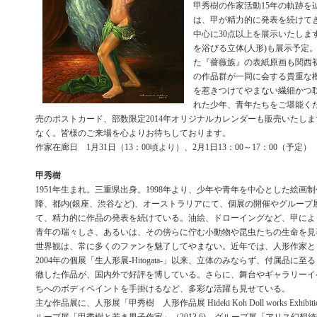
甲秀樹の作家活動15年の軌跡を
は、甲が精力的に発表を続けて
中心に30点以上を展示いたしま
を浴びる立体(人形)も展示予定
た『薔薇族』の表紙原画も関西
の作品群が一同に会する貴重な
を惹きつけてやまない繊細かつ
れた少年、青年たちをご堪能く
売のポストカード、部数限定2014年オリジナルカレンダーも販売いたし
なく。皆様のご来場を心よりお待ちしております。
作家在廊日 1月31日（13：00頃より）、2月1日13：00～17：00（予定）
甲秀樹
1951年生まれ。三重県出身。1998年より、少年や青年を中心とした絵画制
降、都内(銀座、渋谷など)、オーストラリアにて、個展の開催やグループ
て、精力的に作品の発表を続けている。油絵、ドローイングなど、甲によ
青年の瑞々しさ、あるいは、その傍らに佇む小動物や昆虫たちの生命を見
世界観は、常に多くのファンを魅了してやまない。近年では、人形作家と
2004年の個展「生人形展-Hitogata-」以来、立体のみならず、付属品に
徹した作品が、国内外で好評を博している。さらに、舞台やギャラリーイ
ちへのボディペイントを手掛けるなど、多彩な活躍も見せている。
主な作品展に、人形展「甲秀樹 人形作品展 Hideki Koh Doll works Exhibiti