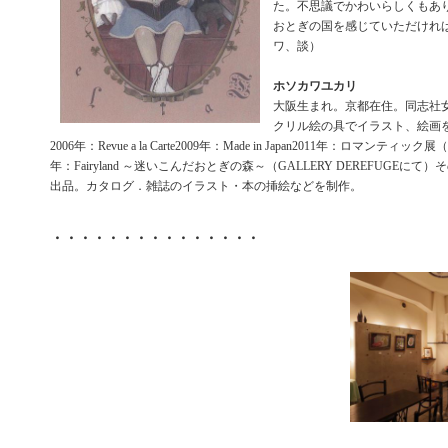
た。不思議でかわいらしくもあ
おとぎの国を感じていただければ
ワ、談）
ホソカワユカリ
大阪生まれ。京都在住。同志社
クリル絵の具でイラスト、絵画
2006年：Revue a la Carte2009年：Made in Japan2011年：ロマンティック展（Th
年：Fairyland ～迷いこんだおとぎの森～（GALLERY DEREFUGEに
出品。カタログ．雑誌のイラスト・本の挿絵などを制作。
・・・・・・・・・・・・・・・