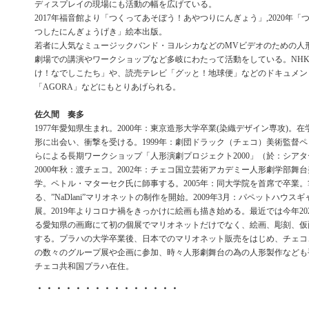
ディスプレイの現場にも活動の幅を広げている。
2017年福音館より「つくってあそぼう！あやつりにんぎょう」,2020年
つしたにんぎょうげき」絵本出版。
若者に人気なミュージックバンド・ヨルシカなどのMVビデオのための人
劇場での講演やワークショップなど多岐にわたって活動をしている。NHK
け！なでしこたち」や、読売テレビ「グッと！地球便」などのドキュメント
「AGORA」などにもとりあげられる。
佐久間 奏多
1977年愛知県生まれ。2000年：東京造形大学卒業(染織デザイン専攻)。
形に出会い、衝撃を受ける。1999年：劇団ドラック（チェコ）美術監督
らによる長期ワークショップ「人形演劇プロジェクト2000」（於：シア
2000年秋：渡チェコ。2002年：チェコ国立芸術アカデミー人形劇学部舞
学。ペトル・マターセク氏に師事する。2005年：同大学院を首席で卒業
る、”NaDlani”マリオネットの制作を開始。2009年3月：パペットハウス
展。2019年よりコロナ禍をきっかけに絵画も描き始める。最近では今年20
る愛知県の画廊にて初の個展でマリオネットだけでなく、絵画、彫刻、仮
する。プラハの大学卒業後、日本でのマリオネット販売をはじめ、チェコ
の数々のグループ展や企画に参加、時々人形劇舞台の為の人形製作など
チェコ共和国プラハ在住。
・・・・・・・・・・・・・・・