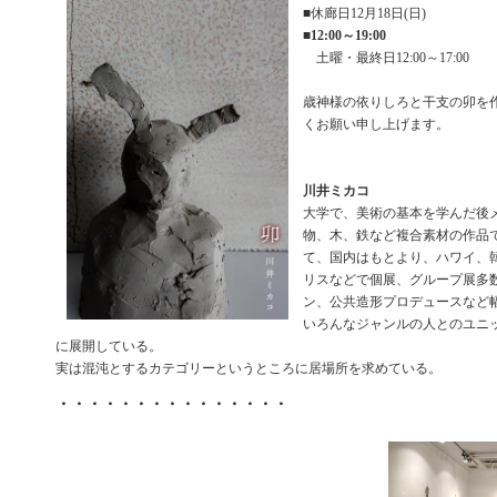
■休廊日12月18日(日)
■
12:00～19:00
土曜・最終日12:00～17:00
歳神様の依りしろと干支の卯を
くお願い申し上げます。
川井ミカコ
大学で、美術の基本を学んだ後
物、木、鉄など複合素材の作品
て、国内はもとより、ハワイ、
リスなどで個展、グループ展多
ン、公共造形プロデュースなど
いろんなジャンルの人とのユニ
に展開している。
実は混沌とするカテゴリーというところに居場所を求めている。
・・・・・・・・・・・・・・・