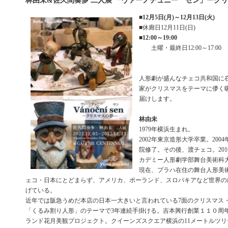
林由未&佐久間奏多 二人展 「ヴァーノチュニー セン」ーク
■
12月5日(月)～12月13日(火)
■休廊日12月11日(日)
■
12:00～19:00
土曜・最終日12:00～17:00
人形劇が盛んなチェコ共和国に
家がクリスマスをテーマに儚く
届けします。
林由未
1979年横浜生まれ。
2002年東京造形大学卒業。200
院修了。その後、渡チェコ。20
カデミー人形劇学部舞台美術科
現在、プラハ在住の舞台人形美
ェコ・日本にとどまらず、アメリカ、ポーランド、スロバキアなど世界の
げている。
近年では阪急うめだ本店の日本一大きいと言われている7面のクリスマス
「くるみ割り人形」のテーマで3年連続手掛ける。吉本興行創業１１０周
ランド花月美観プロジェクト。クイーンズスクエア横浜の11メートルツ