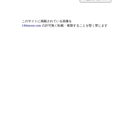
このサイトに掲載されている画像を
14thmoon.com
の許可無く転載・複製することを堅く禁じます