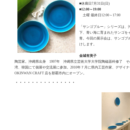
■休廊日7月31日(日)
■
12:00～19:00
土曜·最終日12:00～17:00
「サンゴブルー」シリーズは、
下、青い海に育まれたサンゴを
青。今回の展示会は、サンゴブ
けします。
金城有美子
陶芸家。沖縄県出身 1997年 沖縄県立芸術大学大学院陶磁器科修了 
湾、韓国にて個展や交流展に参加。2010年７月に県内工芸作家、デザイナー等と
OKINWAN CRAFT 店を那覇市内にオープン。
・・・・・・・・・・・・・・・