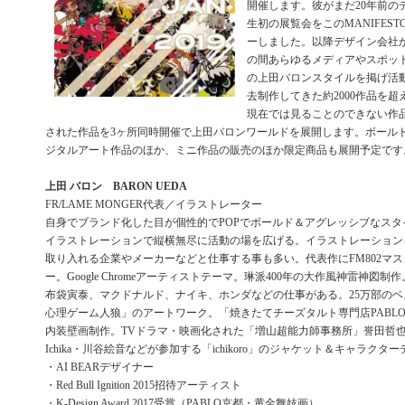
開催します。彼がまだ20年前の
生初の展覧会をこのMANIFESTO
ーしました。以降デザイン会社か
の間あらゆるメディアやスポッ
の上田バロンスタイルを掲げ活
去制作してきた約2000作品を
現在では見ることのできない作
された作品を3ヶ所同時開催で上田バロンワールドを展開します。ボール
ジタルアート作品のほか、ミニ作品の販売のほか限定商品も展開予定です
上田 バロン BARON UEDA
FR/LAME MONGER代表／イラストレーター
自身でブランド化した目が個性的でPOPでボールド＆アグレッシブなスタ
イラストレーションで縦横無尽に活動の場を広げる。イラストレーション
取り入れる企業やメーカーなどと仕事する事も多い。代表作にFM802マ
ー。Google Chromeアーティストテーマ。琳派400年の大作風神雷神図制作。EX
布袋寅泰、マクドナルド、ナイキ、ホンダなどの仕事がある。25万部の
心理ゲーム人狼」のアートワーク。「焼きたてチーズタルト専門店PABL
内装壁画制作。TVドラマ・映画化された「増山超能力師事務所」誉田哲
Ichika・川谷絵音などが参加する「ichikoro」のジャケット＆キャラクタ
・AI BEARデザイナー
・Red Bull Ignition 2015招待アーティスト
・K-Design Award 2017受賞（PABLO京都・黄金舞妓画）