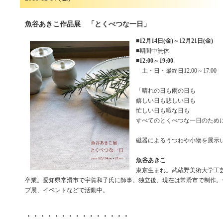
魚谷あきこ作品展 「とくべつな一日」
■
12月14日(金)～12月21日(金)
■期間中無休
■
12:00～19:00
土・日・最終日12:00～17:00
「晴れの日も雨の日も
嬉しい日も悲しい日も
忙しい日も暇な日も
すべてのとくべつな一日のため
磁器によるうつわや小物を展示
魚谷あきこ
東京生まれ。武蔵野美術大学工
卒業。愛知県常滑市で宇賀和子氏に師事。独立後、現在は常滑市で制作。
プ展、イベントなどで活動中。
・・・・・・・・・・・・・・・