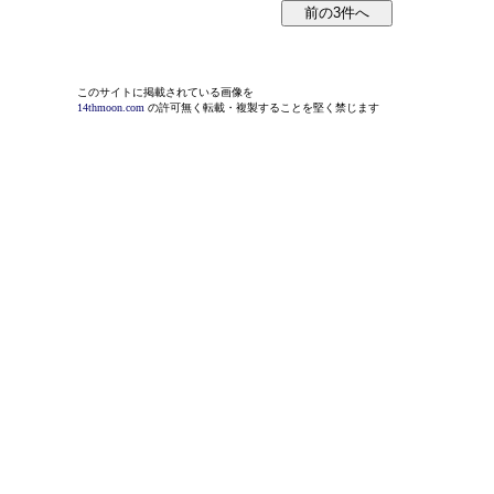
このサイトに掲載されている画像を
14thmoon.com
の許可無く転載・複製することを堅く禁じます