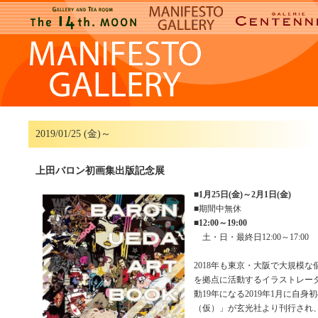
2019/01/25 (金)～
上田バロン初画集出版記念展
■
1月25日(金)～2月1日(金)
■期間中無休
■
12:00～19:00
土・日・最終日12:00～17:00
2018年も東京・大阪で大規模
を拠点に活動するイラストレー
動19年になる2019年1月に自
（仮）」が玄光社より刊行され