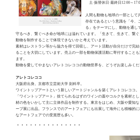
土·振替休日·最終日12:00～17:0
人間も動物も地球の一部として
存在であるという意識を「今、
る」をテーマにし、動物を通し
守るべき、繋ぐべき命が地球には溢れています。「生きて、生きて、繋ぐ
動物を制作することで体現できないかと考えています。
素材はレストラン等から協力を得て回収し、アート活動が自分だけで完結
ることを大切にしています。売上の一部を動物保護活動に寄付することも
ます。
動物を愛してやまないアレトコレココの動物世界を、どうぞお楽しみくだ
アレトコレココ
大阪府出身。京都市立芸術大学 刻科卒。
ワイントップアートという新しいアートジャンルを築くアレトコレココ。
「ワイントップアート」捨てられるはずのワインの蓋やコルクを素材とし
材の色をいかして主に立体作品を制作する。東京をはじめ、大阪や愛知な
ープ展に出品。フランスでのアートフェアにも出展して海外にも積極的に
なアートフェアでの受賞歴も多い。
・・・・・・・・・・・・・・・