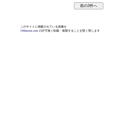
このサイトに掲載されている画像を
14thmoon.com
の許可無く転載・複製することを堅く禁じます