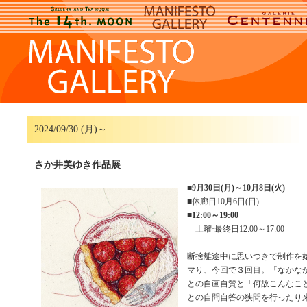
2024/09/30 (月)～
さか井美ゆき作品展
■
9月30日(月)～10月8日(火)
■休廊日10月6日(日)
■
12:00～19:00
土曜·最終日12:00～17:00
断捨離途中に思いつきで制作を
マり、今回で３回目。「なかな
との自画自賛と「何故こんなこ
との自問自答の狭間を行ったり