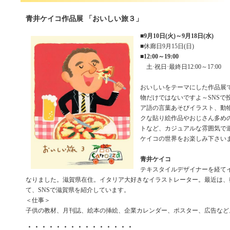
青井ケイコ作品展 「おいしい旅３」
■
9月10日(火)～9月18日(水)
■休廊日9月15日(日)
■
12:00～19:00
土·祝日·最終日12:00～17:00
おいしいをテーマにした作品展です
物だけではないですよ～SNSで
ア語の言葉あそびイラスト、動
クな貼り絵作品やおじさん多め
トなど、カジュアルな雰囲気で
ケイコの世界をお楽しみ下さい
青井ケイコ
テキスタイルデザイナーを経て
なりました。滋賀県在住。イタリア大好きなイラストレーター。最近は、
て、SNSで滋賀県を紹介しています。
＜仕事＞
子供の教材、月刊誌、絵本の挿絵、企業カレンダー、ポスター、広告など
・・・・・・・・・・・・・・・