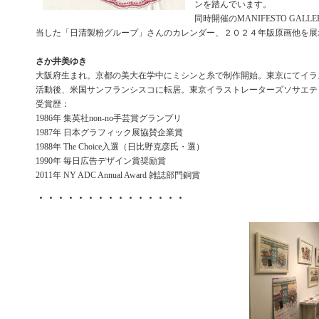
ンを踏んでいます。
同時開催のMANIFESTO GAL
当した「日清製粉グループ」さんのカレンダー、２０２４年版原画他を展
さか井美ゆき
大阪府生まれ。京都の美大在学中にミシンと糸で制作開始。東京にてイラ
活動後、米国サンフランシスコに転居。東京イラストレーターズソサエティ
受賞歴：
1986年 集英社non-no手芸賞グランプリ
1987年 日本グラフィック展協賛企業賞
1988年 The Choice入選（日比野克彦氏・選）
1990年 毎日広告デザイン賞奨励賞
2011年 NY ADC Annual Award 雑誌部門銅賞
・・・・・・・・・・・・・・・