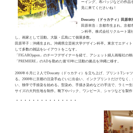
ーイング、布バッジなどの作品
見に来てくださいね！
Doucatty （ドゥカティ）田原
田原幸浩：京都市生まれ。京都
ン科卒。株式会社リクルート退
し、画家として活動。大阪・広島にて個展多数。
田原琴子：沖縄生まれ。沖縄県立芸術大学デザイン科卒。東京でエディト
して多数の雑誌をレイアウトをこなす。
「FIGAROjapon」のチーフデザイナーを経て、アシェット婦人画報社の
「PREMIERE」のADを勤めた後‘03年に活動の拠点を沖縄に移す。
2006年６月に２人でDoucatty（ドゥカティ）を立ち上げ、プリントTシ
る。2008年に京都の注染手ぬぐいに出会い、インクプリントだけでなく
い、独学で手捺染を始める。型染め、手描き染めなどの手法で、ラミー生
サイズの大判生地を制作。靴下やバック、ワンピース、シャツなどを製作
・・・・・・・・・・・・・・・