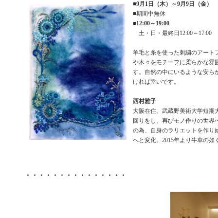
■
9月1日（木）～9月9日（金）
■期間中無休
■
12:00～19:00
土・日・最終日12:00～17:00
羊毛と糸を使った刺繍のアート
や木々をモチーフに柔らかな雰
す。自然の中にいるような安ら
ければ幸いです。
西村雅子
大阪在住。武蔵野美術大学短期
回りをし、再びモノ作りの世界
の為、自身のラリエットを作り
へと変化。2015年より牛車の
・・・・・・・・・・・・・・・