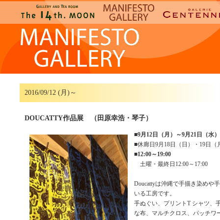
2016/09/12 (月)～
DOUCATTY作品展 （田原幸浩・琴子）
■
9月12日（月）～9月21日（水）
■休廊日9月18日（日）・19日（
■
12:00～19:00
土曜・最終日12:00～17:00
Doucattyは沖縄で手描き染め
いる工房です。
手ぬぐい、プリントT シャツ、
な布、マルチクロス、パッチワ