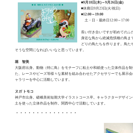
■
9月18日(木)～9月26日(金)
■休廊日9月23日(火/祝日)
■
12:00～19:00
土・日・最終日12:00～17:00
長い付き合いですが初めてのふ
身近な鳥から絶滅危惧種の鳥ま
どりの鳥たちを作ります。鳥た
そうな空間になればいいなと思っています。
堀 智美
大阪府出身。動物（特に鳥）をモチーフに粘土や和紙使った立体作品を制
た、レースやビーズ等様々な素材を組み合わせたアクセサリーでも展示会
ャラリーを中心に活動しています。
ヌガ トモコ
神戸市出身。嵯峨美術短期大学イラストコース卒。キャラクターデザイン
土を使った立体作品を制作。関西中心で活動しています。
・・・・・・・・・・・・・・・