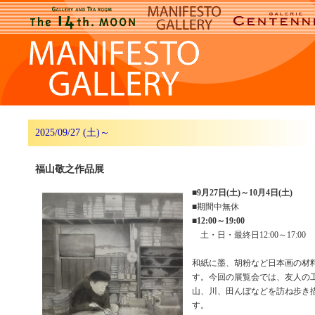
2025/09/27 (土)～
福山敬之作品展
■
9月27日(土)～10月4日(土)
■期間中無休
■
12:00～19:00
土・日・最終日12:00～17:00
和紙に墨、胡粉など日本画の材
す。今回の展覧会では、友人の
山、川、田んぼなどを訪ね歩き
す。