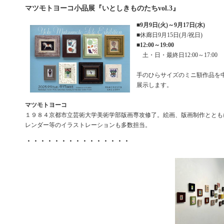
マツモトヨーコ小品展『いとしきものたちvol.3』
■
9月9日(火)～9月17日(水)
■休廊日9月15日(月/祝日)
■
12:00～19:00
土・日・最終日12:00～17:00
手のひらサイズのミニ額作品を
展示します。
マツモトヨーコ
１９８４京都市立芸術大学美術学部版画専攻修了。絵画、版画制作ととも
レンダー等のイラストレーションも多数担当。
・・・・・・・・・・・・・・・